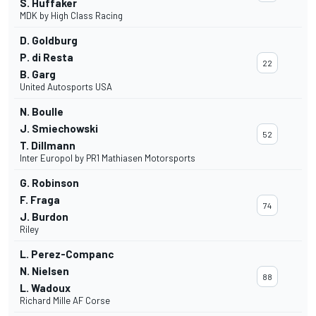
S. Huffaker
MDK by High Class Racing
D. Goldburg
P. di Resta
22
B. Garg
United Autosports USA
N. Boulle
J. Smiechowski
52
T. Dillmann
Inter Europol by PR1 Mathiasen Motorsports
G. Robinson
F. Fraga
74
J. Burdon
Riley
L. Perez-Companc
N. Nielsen
88
L. Wadoux
Richard Mille AF Corse