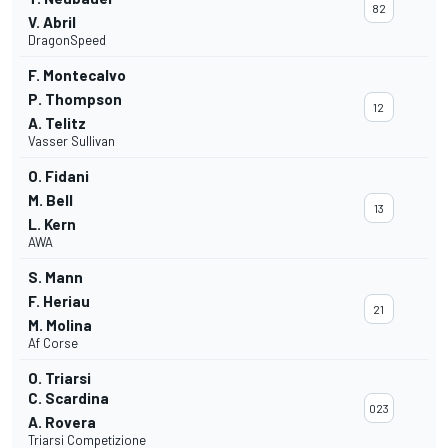
82
V. Abril
DragonSpeed
F. Montecalvo
P. Thompson
12
A. Telitz
Vasser Sullivan
O. Fidani
M. Bell
13
L. Kern
AWA
S. Mann
F. Heriau
21
M. Molina
Af Corse
O. Triarsi
C. Scardina
023
A. Rovera
Triarsi Competizione