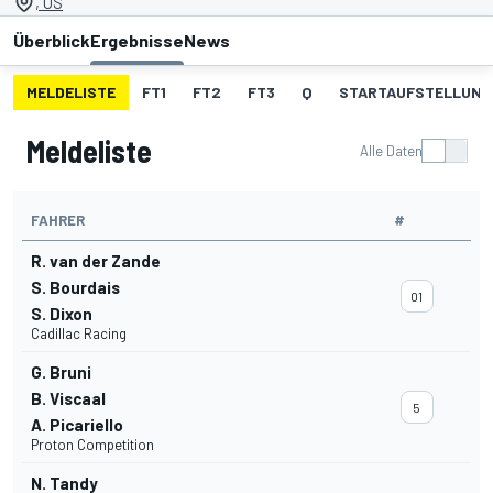
, US
Überblick
Ergebnisse
News
MELDELISTE
FT1
FT2
FT3
Q
STARTAUFSTELLUNG
Meldeliste
Alle Daten
FAHRER
#
R. van der Zande
S. Bourdais
01
S. Dixon
Cadillac Racing
G. Bruni
B. Viscaal
5
A. Picariello
Proton Competition
N. Tandy