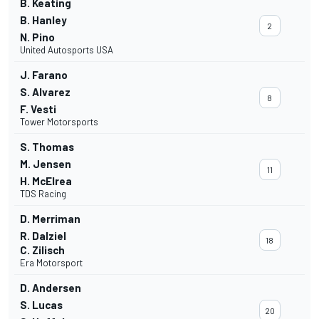
B. Keating
B. Hanley
2
N. Pino
United Autosports USA
J. Farano
S. Alvarez
8
F. Vesti
Tower Motorsports
S. Thomas
M. Jensen
11
H. McElrea
TDS Racing
D. Merriman
R. Dalziel
18
C. Zilisch
Era Motorsport
D. Andersen
S. Lucas
20