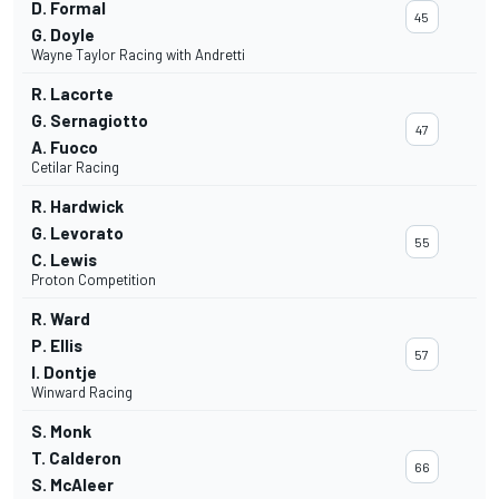
D. Formal
45
G. Doyle
Wayne Taylor Racing with Andretti
R. Lacorte
G. Sernagiotto
47
A. Fuoco
Cetilar Racing
R. Hardwick
G. Levorato
55
C. Lewis
Proton Competition
R. Ward
P. Ellis
57
I. Dontje
Winward Racing
S. Monk
T. Calderon
66
S. McAleer