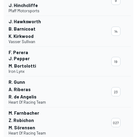
9
J. Hinchcliffe
Pfaff Motorsports
J. Hawksworth
B. Barnicoat
14
K. Kirkwood
Vasser Sullivan
F. Perera
J. Pepper
19
M. Bortolotti
Iron Lynx
R. Gunn
A. Riberas
23
R. de Angelis
Heart Of Racing Team
M. Farnbacher
Z. Robichon
027
M. Sörensen
Heart Of Racing Team