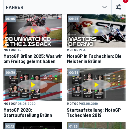
1
FAHRER
05:05
06:26
MOTOGP
1 J.
MOTOGP
1 J.
MotoGP Brünn 2025: Was wir
MotoGP in Tschechien: Die
am Freitag gelernt haben
Meister in Brünn!
00:38
00:38
MOTOGP
08.08.2020
MOTOGP
03.08.2019
MotoGP 2020:
Startaufstellung: MotoGP
Startaufstellung Brünn
Tschechien 2019
02:12
01:28