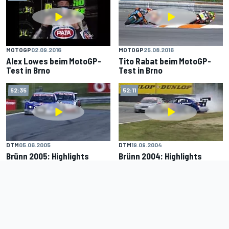
MOTOGP
02.09.2016
MOTOGP
25.08.2016
Alex Lowes beim MotoGP-
Tito Rabat beim MotoGP-
Test in Brno
Test in Brno
52:35
52:11
DTM
05.06.2005
DTM
19.09.2004
Brünn 2005: Highlights
Brünn 2004: Highlights