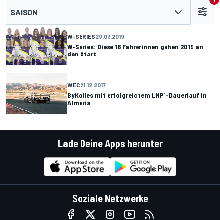
1
SAISON
W-SERIES
29.03.2019
W-Series: Diese 18 Fahrerinnen gehen 2019 an
den Start
WEC
21.12.2017
ByKolles mit erfolgreichem LMP1-Dauerlauf in
Almeria
Lade Deine Apps herunter
Soziale Netzwerke