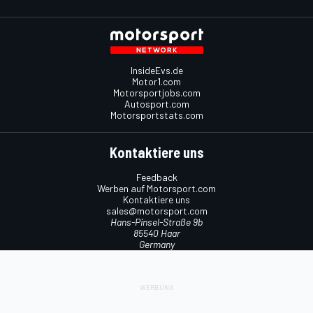
InsideEvs.de
Motor1.com
Motorsportjobs.com
Autosport.com
Motorsportstats.com
Kontaktiere uns
Feedback
Werben auf Motorsport.com
Kontaktiere uns
sales@motorsport.com
Hans-Pinsel-Straße 9b
85540 Haar
Germany
Nutzungsbedingungen
Cookie-Richtlinien
Datenschutzrichtlinie
Utiq verwalten
© 2026
Motorsport Network
Alle Rechte vorbehalten.