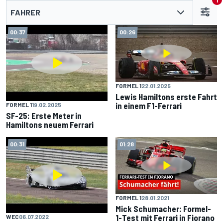
1
FAHRER
00:37
00:26
FORMEL 1
22.01.2025
Lewis Hamiltons erste Fahrt
in einem F1-Ferrari
FORMEL 1
19.02.2025
SF-25: Erste Meter in
Hamiltons neuem Ferrari
00:31
01:28
FORMEL 1
28.01.2021
Mick Schumacher: Formel-
1-Test mit Ferrari in Fiorano
WEC
06.07.2022