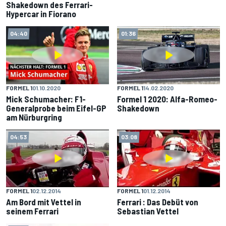
Shakedown des Ferrari-
Hypercar in Fiorano
04:40
01:36
FORMEL 1
01.10.2020
FORMEL 1
14.02.2020
Mick Schumacher: F1-
Formel 1 2020: Alfa-Romeo-
Generalprobe beim Eifel-GP
Shakedown
am Nürburgring
04:53
03:08
FORMEL 1
02.12.2014
FORMEL 1
01.12.2014
Am Bord mit Vettel in
Ferrari : Das Debüt von
seinem Ferrari
Sebastian Vettel