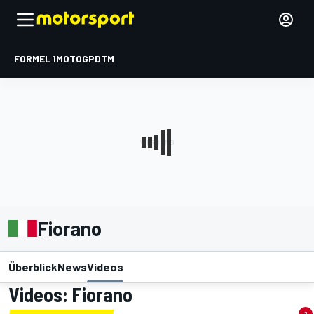
FORMEL 1
MOTOGP
DTM
Fiorano
Überblick
News
Videos
Videos: Fiorano