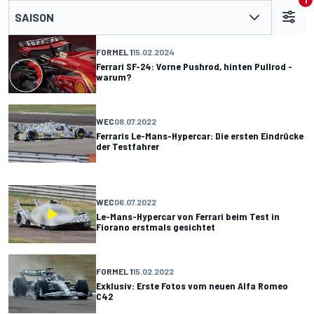
1
SAISON
FORMEL 1
15.02.2024
Ferrari SF-24: Vorne Pushrod, hinten Pullrod -
warum?
WEC
08.07.2022
Ferraris Le-Mans-Hypercar: Die ersten Eindrücke
der Testfahrer
WEC
06.07.2022
Le-Mans-Hypercar von Ferrari beim Test in
Fiorano erstmals gesichtet
FORMEL 1
15.02.2022
Exklusiv: Erste Fotos vom neuen Alfa Romeo
C42