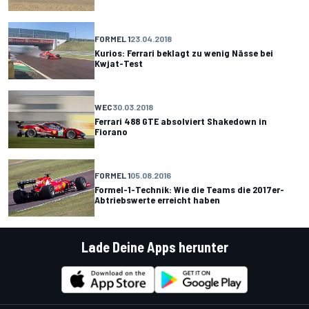
FORMEL 1
23.04.2018
Kurios: Ferrari beklagt zu wenig Nässe bei
Kwjat-Test
WEC
30.03.2018
Ferrari 488 GTE absolviert Shakedown in
Fiorano
FORMEL 1
05.08.2016
Formel-1-Technik: Wie die Teams die 2017er-
Abtriebswerte erreicht haben
Lade Deine Apps herunter