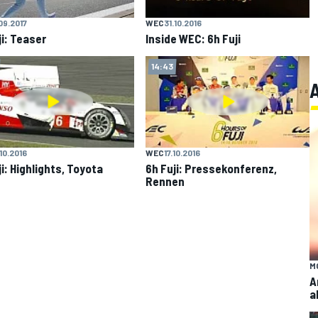
.09.2017
WEC
31.10.2016
ji: Teaser
Inside WEC: 6h Fuji
14:43
.10.2016
WEC
17.10.2016
i: Highlights, Toyota
6h Fuji: Pressekonferenz,
Rennen
M
A
a