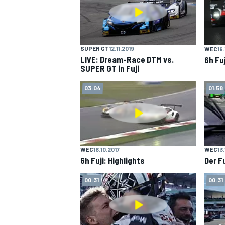
SUPER GT
12.11.2019
WEC
19
LIVE: Dream-Race DTM vs.
6h Fu
SUPER GT in Fuji
03:04
01:58
SPORTWAGEN
WEC
16.10.2017
WEC
13
6h Fuji: Highlights
Der F
00:31
00:31