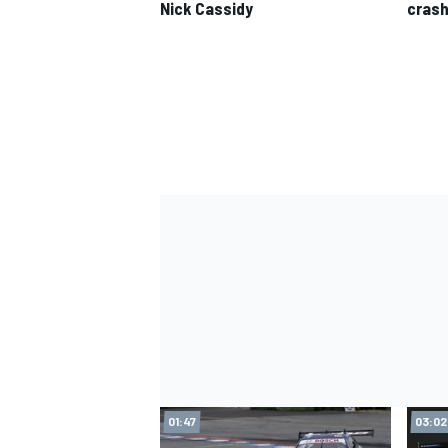
Nick Cassidy
crash
01:47
03:02