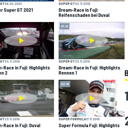
 GT
09.04.2021
SUPER GT
24.11.2019
r Super GT 2021
Dream-Race in Fuji:
Reifenschaden bei Duval
01:12
 GT
24.11.2019
SUPER GT
23.11.2019
-Race in Fuji: Highlights
Dream-Race in Fuji: Highlights
B
en 2
Rennen 1
02:15
 GT
23.11.2019
SUPER FORMULA
17.11.2019
-Race in Fuji: Duval
Super Formula Fuji: Highlights