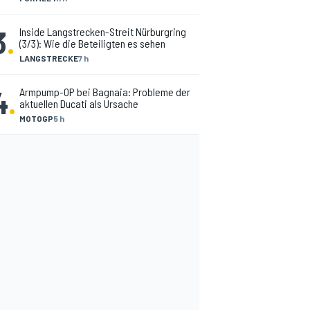
3
.
Inside Langstrecken-Streit Nürburgring
(3/3): Wie die Beteiligten es sehen
LANGSTRECKE
7 h
4
.
Armpump-OP bei Bagnaia: Probleme der
aktuellen Ducati als Ursache
MOTOGP
5 h