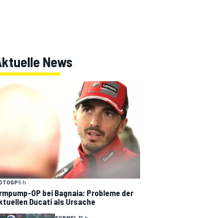
Aktuelle News
OTOGP
5 h
rmpump-OP bei Bagnaia: Probleme der
ktuellen Ducati als Ursache
FORMEL 1
5 h