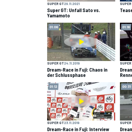
SUPER GT
29.11.2021
SUPER
Super GT: Unfall Sato vs.
Tease
Yamamoto
01:06
01:16
DTM
SUPER GT
24.11.2019
SUPER
Dream-Race in Fuji: Chaos in
Dream
der Schlussphase
Renn
01:12
00:31
SUPER GT
23.11.2019
SUPER
Dream-Race in Fuji: Interview
Dream