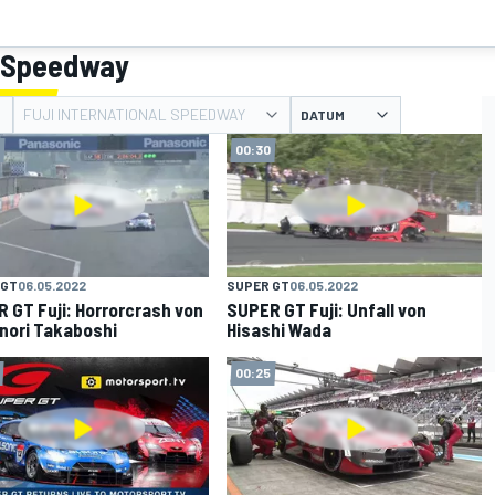
al Speedway
FUJI INTERNATIONAL SPEEDWAY
DATUM
00:30
 GT
06.05.2022
SUPER GT
06.05.2022
 GT Fuji: Horrorcrash von
SUPER GT Fuji: Unfall von
nori Takaboshi
Hisashi Wada
00:25