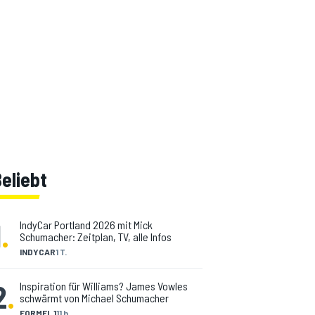
eliebt
1
.
IndyCar Portland 2026 mit Mick
Schumacher: Zeitplan, TV, alle Infos
INDYCAR
1 T.
2
.
Inspiration für Williams? James Vowles
schwärmt von Michael Schumacher
FORMEL 1
11 h