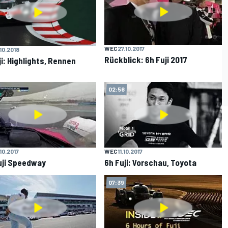
WEC
27.10.2017
.10.2018
Rückblick: 6h Fuji 2017
ji: Highlights, Rennen
02:56
.10.2017
WEC
11.10.2017
uji Speedway
6h Fuji: Vorschau, Toyota
07:39