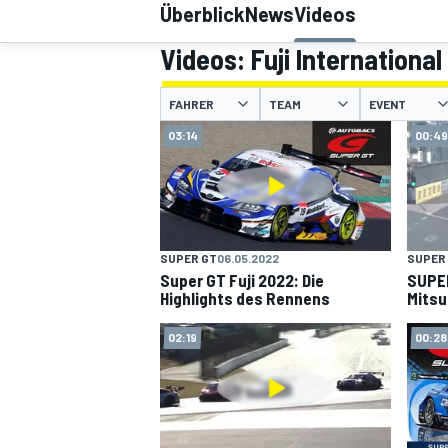
Überblick
News
Videos
Videos: Fuji Internation
FAHRER
TEAM
EVENT
03:14
00:49
MOTOGP
SUPER GT
06.05.2022
SUPER
Super GT Fuji 2022: Die
SUPER
Highlights des Rennens
Mitsu
02:19
00:28