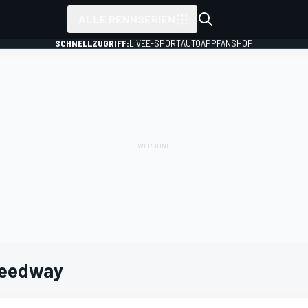
ALLE RENNSERIEN
SCHNELLZUGRIFF:
LIVE
E-SPORT
AUTO
APP
FANSHOP
Speedway