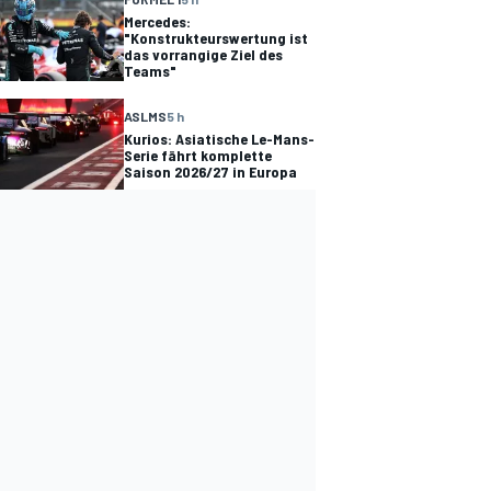
Mercedes:
"Konstrukteurswertung ist
das vorrangige Ziel des
Teams"
ASLMS
5 h
Kurios: Asiatische Le-Mans-
Serie fährt komplette
Saison 2026/27 in Europa