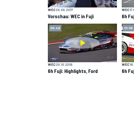
WEC
29.09.2017
WEC
17
Vorschau: WEC in Fuji
6h Fu
00:49
01:09
WEC
20.10.2016
WEC
18
6h Fuji: Highlights, Ford
6h Fuj