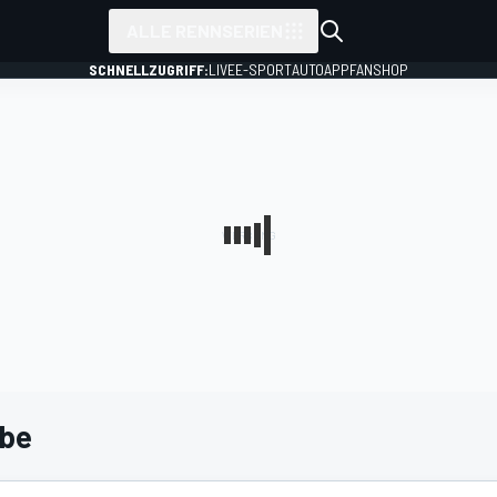
ALLE RENNSERIEN
SCHNELLZUGRIFF:
LIVE
E-SPORT
AUTO
APP
FANSHOP
ube