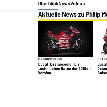
Überblick
News
Videos
Aktuelle News zu Philip 
MOTOGP
MOTOGP
18.01.2019
MOTO
Ducati Desmosedici: Die
Ducat
technischen Daten der 2019er-
Desmo
Version
Saiso