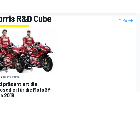
Morris R&D Cube
Mehr
GP
18.01.2019
i präsentiert die
sedici für die MotoGP-
n 2019