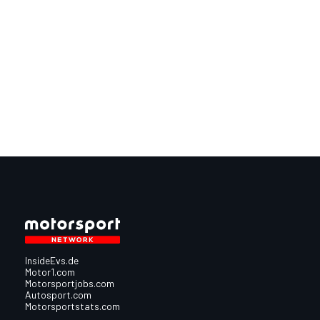
InsideEvs.de
Motor1.com
Motorsportjobs.com
Autosport.com
Motorsportstats.com