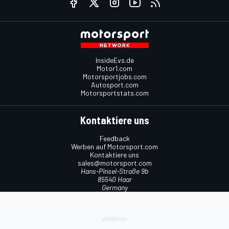
InsideEvs.de
Motor1.com
Motorsportjobs.com
Autosport.com
Motorsportstats.com
Kontaktiere uns
Feedback
Werben auf Motorsport.com
Kontaktiere uns
sales@motorsport.com
Hans-Pinsel-Straße 9b
85540 Haar
Germany
Nutzungsbedingungen
Cookie-Richtlinien
Datenschutzrichtlinie
Utiq verwalten
© 2026
Motorsport Network
Alle Rechte vorbehalten.