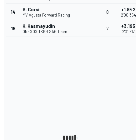
S. Corsi
+1.942
14
8
MV Agusta Forward Racing
2'00.364
K. Kasmayudin
+3.195
15
7
ONEXOX TKKR SAG Team
2'01.617