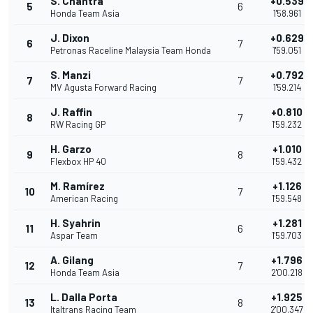
S. Chantra
+0.539
5
6
Honda Team Asia
1'58.961
J. Dixon
+0.629
6
7
Petronas Raceline Malaysia Team Honda
1'59.051
S. Manzi
+0.792
7
7
MV Agusta Forward Racing
1'59.214
J. Raffin
+0.810
8
7
RW Racing GP
1'59.232
H. Garzo
+1.010
9
8
Flexbox HP 40
1'59.432
M. Ramírez
+1.126
10
7
American Racing
1'59.548
H. Syahrin
+1.281
11
6
Aspar Team
1'59.703
A. Gilang
+1.796
12
7
Honda Team Asia
2'00.218
L. Dalla Porta
+1.925
13
8
Italtrans Racing Team
2'00.347