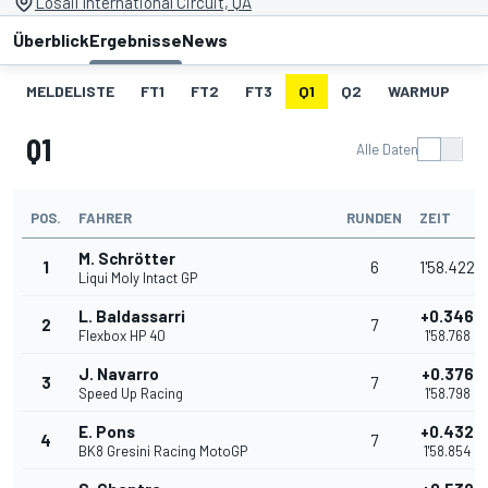
Losail International Circuit, QA
Überblick
Ergebnisse
News
MELDELISTE
FT1
FT2
FT3
Q1
Q2
WARMUP
S
Q1
Alle Daten
POS.
FAHRER
RUNDEN
ZEIT
M. Schrötter
1
6
1'58.422
Liqui Moly Intact GP
L. Baldassarri
+0.346
2
7
Flexbox HP 40
1'58.768
J. Navarro
+0.376
3
7
Speed Up Racing
1'58.798
E. Pons
+0.432
4
7
BK8 Gresini Racing MotoGP
1'58.854