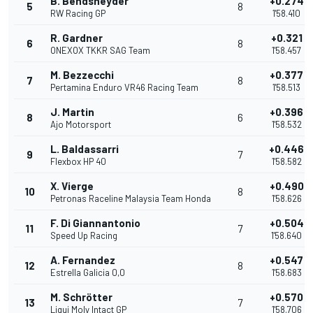
B. Bendsneyder
+0.274
5
8
RW Racing GP
1'58.410
R. Gardner
+0.321
6
8
ONEXOX TKKR SAG Team
1'58.457
M. Bezzecchi
+0.377
7
8
Pertamina Enduro VR46 Racing Team
1'58.513
J. Martin
+0.396
8
6
Ajo Motorsport
1'58.532
L. Baldassarri
+0.446
9
7
Flexbox HP 40
1'58.582
X. Vierge
+0.490
10
8
Petronas Raceline Malaysia Team Honda
1'58.626
F. Di Giannantonio
+0.504
11
7
Speed Up Racing
1'58.640
A. Fernandez
+0.547
12
8
Estrella Galicia 0,0
1'58.683
M. Schrötter
+0.570
13
7
Liqui Moly Intact GP
1'58.706