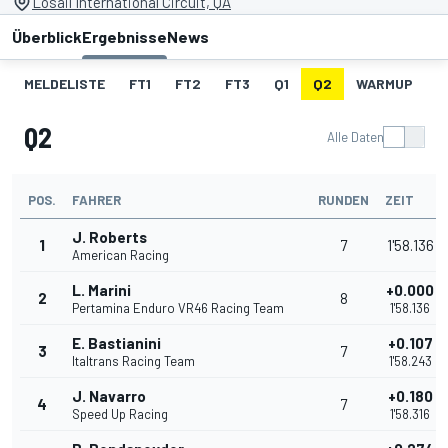
Losail International Circuit, QA
Überblick
Ergebnisse
News
MELDELISTE
FT1
FT2
FT3
Q1
Q2
WARMUP
S
Q2
Alle Daten
POS.
FAHRER
RUNDEN
ZEIT
J. Roberts
1
7
1'58.136
American Racing
L. Marini
+0.000
2
8
Pertamina Enduro VR46 Racing Team
1'58.136
E. Bastianini
+0.107
3
7
Italtrans Racing Team
1'58.243
J. Navarro
+0.180
4
7
Speed Up Racing
1'58.316