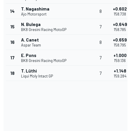
T. Nagashima
+0.602
14
8
Ajo Motorsport
1'58.738
N. Bulega
+0.649
15
7
BK8 Gresini Racing MotoGP
1'58.785
A. Canet
+0.659
16
8
Aspar Team
1'58.795
E. Pons
+1.000
17
7
BK8 Gresini Racing MotoGP
1'59.136
T. Lüthi
+1.148
18
7
Liqui Moly Intact GP
1'59.284