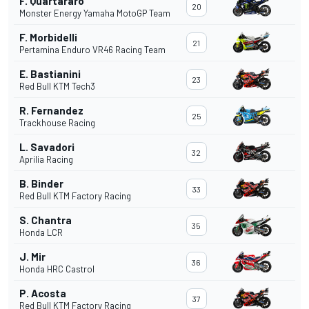
F. Quartararo
20
Monster Energy Yamaha MotoGP Team
F. Morbidelli
21
Pertamina Enduro VR46 Racing Team
E. Bastianini
23
Red Bull KTM Tech3
R. Fernandez
25
Trackhouse Racing
L. Savadori
32
Aprilia Racing
B. Binder
33
Red Bull KTM Factory Racing
S. Chantra
35
Honda LCR
J. Mir
36
Honda HRC Castrol
P. Acosta
37
Red Bull KTM Factory Racing