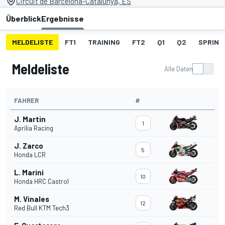
Circuit de Barcelona-Catalunya, ES
Überblick
Ergebnisse
MELDELISTE
FT1
TRAINING
FT2
Q1
Q2
SPRINT
Meldeliste
Alle Daten
FAHRER
#
J. Martin
1
Aprilia Racing
J. Zarco
5
Honda LCR
L. Marini
10
Honda HRC Castrol
M. Vinales
12
Red Bull KTM Tech3