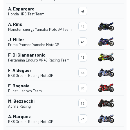
A. Espargaro
41
Honda HRC Test Team
A. Rins
42
Monster Energy Yamaha MotoGP Team
J. Miller
43
Prima Pramac Yamaha MotoGP
F. Di Giannantonio
49
Pertamina Enduro VR46 Racing Team
F. Aldeguer
54
BK8 Gresini Racing MotoGP
F. Bagnaia
63
Ducati Lenovo Team
M. Bezzecchi
72
Aprilia Racing
A. Marquez
73
BK8 Gresini Racing MotoGP