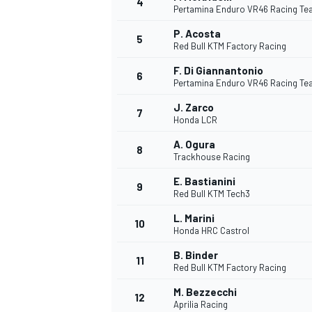
4
Pertamina Enduro VR46 Racing T
P. Acosta
5
Red Bull KTM Factory Racing
F. Di Giannantonio
6
Pertamina Enduro VR46 Racing T
DTM
J. Zarco
7
Honda LCR
A. Ogura
8
Trackhouse Racing
E. Bastianini
9
Red Bull KTM Tech3
L. Marini
10
Honda HRC Castrol
B. Binder
11
Red Bull KTM Factory Racing
M. Bezzecchi
12
Aprilia Racing