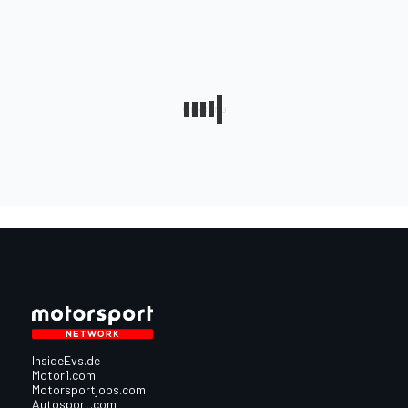
InsideEvs.de
Motor1.com
Motorsportjobs.com
Autosport.com