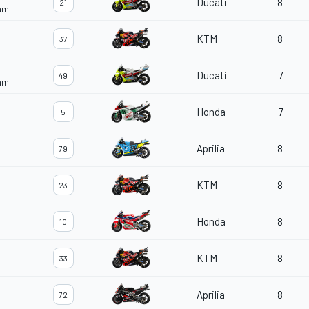
Ducati
8
21
eam
KTM
8
37
Ducati
7
49
eam
Honda
7
5
Aprilia
8
79
KTM
8
23
Honda
8
10
KTM
8
33
Aprilia
8
72