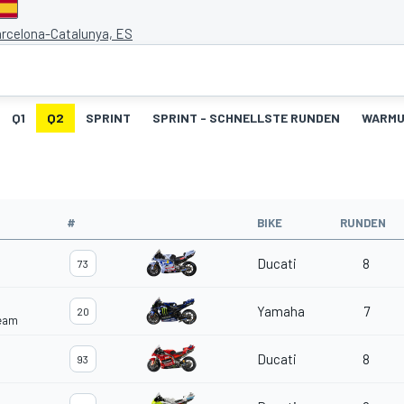
arcelona-Catalunya, ES
Q1
Q2
SPRINT
SPRINT - SCHNELLSTE RUNDEN
WARM
#
BIKE
RUNDEN
Ducati
8
73
Yamaha
7
20
Team
Ducati
8
93