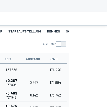
UP
STARTAUFSTELLUNG
RENNEN
SCHNELLSTE RUNDEN
Alle Daten
ZEIT
ABSTAND
KM/H
1'37.536
174.470
+0.267
0.267
173.994
1'37.803
+0.409
0.142
173.742
1'37.945
+0.474