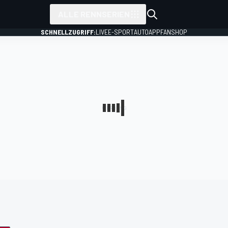
ALLE RENNSERIEN
SCHNELLZUGRIFF:
LIVE
E-SPORT
AUTO
APP
FANSHOP