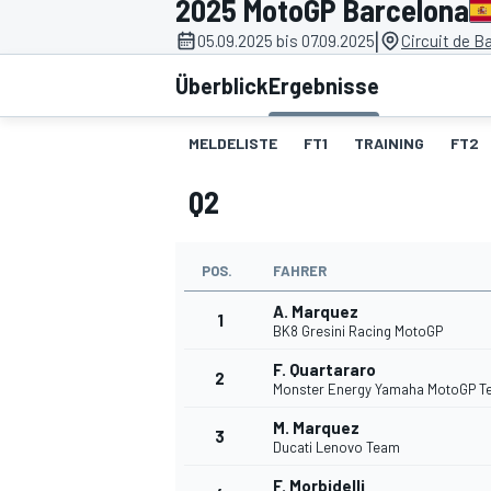
2025 MotoGP Barcelona
|
05.09.2025 bis 07.09.2025
Circuit de B
Überblick
Ergebnisse
MELDELISTE
FT1
TRAINING
FT2
Q2
MOTOGP
POS.
FAHRER
A. Marquez
1
BK8 Gresini Racing MotoGP
F. Quartararo
2
Monster Energy Yamaha MotoGP 
M. Marquez
3
Ducati Lenovo Team
F. Morbidelli