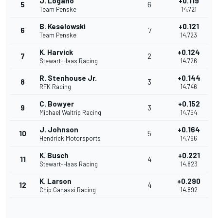
J. Logano
+0.119
5
6
Team Penske
14.721
B. Keselowski
+0.121
6
7
Team Penske
14.723
K. Harvick
+0.124
7
2
Stewart-Haas Racing
14.726
R. Stenhouse Jr.
+0.144
8
3
RFK Racing
14.746
C. Bowyer
+0.152
9
3
Michael Waltrip Racing
14.754
J. Johnson
+0.164
10
5
Hendrick Motorsports
14.766
K. Busch
+0.221
11
4
Stewart-Haas Racing
14.823
K. Larson
+0.290
12
4
Chip Ganassi Racing
14.892