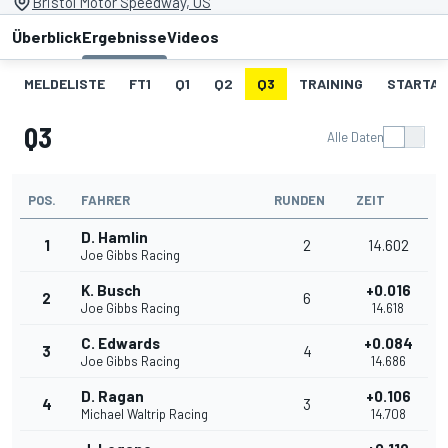
Bristol Motor Speedway, US
Überblick
Ergebnisse
Videos
MELDELISTE
FT1
Q1
Q2
Q3
TRAINING
STARTAU
Q3
Alle Daten
POS.
FAHRER
RUNDEN
ZEIT
D. Hamlin
1
2
14.602
Joe Gibbs Racing
K. Busch
+0.016
2
6
Joe Gibbs Racing
14.618
C. Edwards
+0.084
3
4
Joe Gibbs Racing
14.686
D. Ragan
+0.106
4
3
Michael Waltrip Racing
14.708