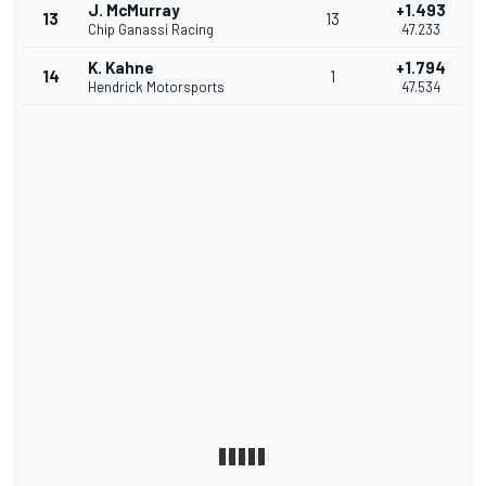
J. McMurray
+1.493
13
13
Chip Ganassi Racing
47.233
K. Kahne
+1.794
14
1
Hendrick Motorsports
47.534