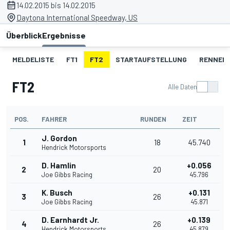
14.02.2015 bis 14.02.2015
Daytona International Speedway, US
Überblick
Ergebnisse
MELDELISTE
FT1
FT2
STARTAUFSTELLUNG
RENNEN
FT2
Alle Daten
POS.
FAHRER
RUNDEN
ZEIT
J. Gordon
1
18
45.740
Hendrick Motorsports
D. Hamlin
+0.056
2
20
Joe Gibbs Racing
45.796
K. Busch
+0.131
3
26
Joe Gibbs Racing
45.871
D. Earnhardt Jr.
+0.139
4
26
Hendrick Motorsports
45.879