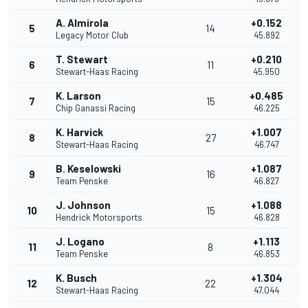
A. Almirola
+0.152
5
14
Legacy Motor Club
45.892
T. Stewart
+0.210
6
11
Stewart-Haas Racing
45.950
K. Larson
+0.485
7
15
Chip Ganassi Racing
46.225
K. Harvick
+1.007
8
27
Stewart-Haas Racing
46.747
B. Keselowski
+1.087
9
16
Team Penske
46.827
J. Johnson
+1.088
10
15
Hendrick Motorsports
46.828
J. Logano
+1.113
11
8
Team Penske
46.853
K. Busch
+1.304
12
22
Stewart-Haas Racing
47.044