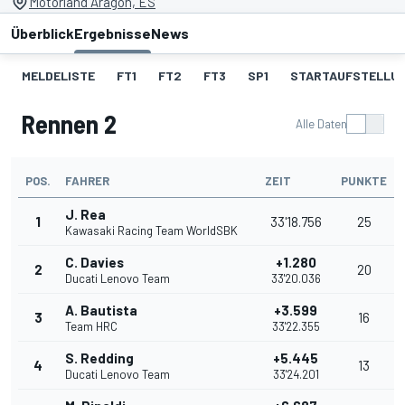
Motorland Aragon, ES
Überblick
Ergebnisse
News
MELDELISTE
FT1
FT2
FT3
SP1
STARTAUFSTELLU
Rennen 2
Alle Daten
POS.
FAHRER
ZEIT
PUNKTE
J. Rea
1
33'18.756
25
Kawasaki Racing Team WorldSBK
C. Davies
+1.280
2
20
Ducati Lenovo Team
33'20.036
A. Bautista
+3.599
3
16
Team HRC
33'22.355
S. Redding
+5.445
4
13
Ducati Lenovo Team
33'24.201