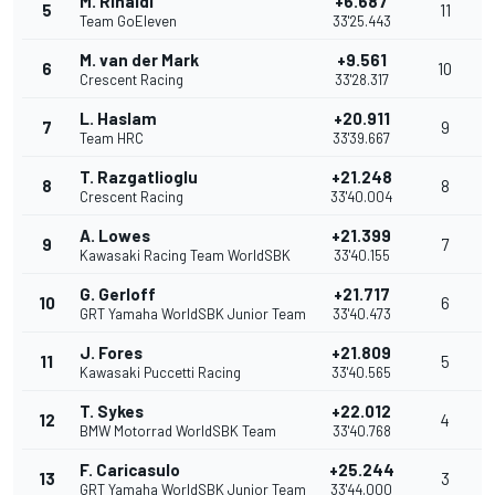
M. Rinaldi
+6.687
5
11
Team GoEleven
33'25.443
M. van der Mark
+9.561
6
10
Crescent Racing
33'28.317
L. Haslam
+20.911
7
9
Team HRC
33'39.667
T. Razgatlioglu
+21.248
8
8
Crescent Racing
33'40.004
A. Lowes
+21.399
9
7
Kawasaki Racing Team WorldSBK
33'40.155
G. Gerloff
+21.717
10
6
GRT Yamaha WorldSBK Junior Team
33'40.473
J. Fores
+21.809
11
5
Kawasaki Puccetti Racing
33'40.565
T. Sykes
+22.012
12
4
BMW Motorrad WorldSBK Team
33'40.768
F. Caricasulo
+25.244
13
3
GRT Yamaha WorldSBK Junior Team
33'44.000