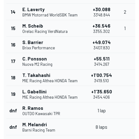
E. Laverty
+30.088
14
2
BMW Motorrad WorldSBK Team
33'48.844
M. Scheib
+36.546
15
1
Orelac Racing VerdNatura
33'55.302
S. Barrier
+49.074
16
Brixx Performance
34'07.830
C. Ponsson
+55.511
17
Nuova M2 Racing
34'14.267
T. Takahashi
+1'00.754
18
MIE Racing Althea HONDA Team
34'19.510
L. Gabellini
+1'35.650
19
MIE Racing Althea HONDA Team
34'54.406
R. Ramos
dnf
1 lap
OUTDO Kawasaki TPR
M. Melandri
dnf
8 laps
Barni Racing Team