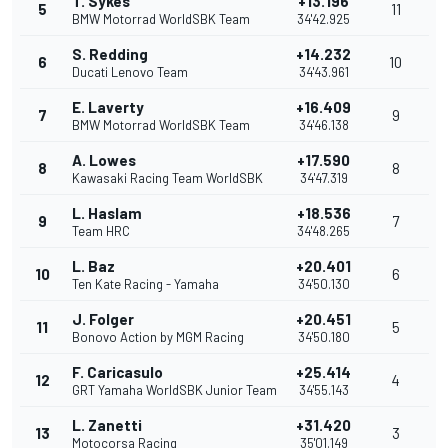
T. Sykes
+13.196
5
11
BMW Motorrad WorldSBK Team
34'42.925
S. Redding
+14.232
6
10
Ducati Lenovo Team
34'43.961
E. Laverty
+16.409
7
9
BMW Motorrad WorldSBK Team
34'46.138
A. Lowes
+17.590
8
8
Kawasaki Racing Team WorldSBK
34'47.319
L. Haslam
+18.536
9
7
Team HRC
34'48.265
L. Baz
+20.401
10
6
Ten Kate Racing - Yamaha
34'50.130
J. Folger
+20.451
11
5
Bonovo Action by MGM Racing
34'50.180
F. Caricasulo
+25.414
12
4
GRT Yamaha WorldSBK Junior Team
34'55.143
L. Zanetti
+31.420
13
3
Motocorsa Racing
35'01.149