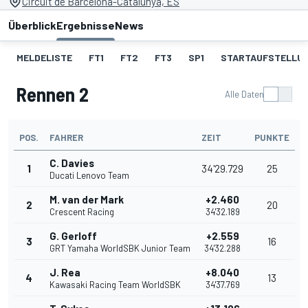
Circuit de Barcelona-Catalunya, ES
Überblick
Ergebnisse
News
MELDELISTE
FT1
FT2
FT3
SP1
STARTAUFSTELLU
Rennen 2
Alle Daten
POS.
FAHRER
ZEIT
PUNKTE
C. Davies
1
34'29.729
25
Ducati Lenovo Team
M. van der Mark
+2.460
2
20
Crescent Racing
34'32.189
G. Gerloff
+2.559
3
16
GRT Yamaha WorldSBK Junior Team
34'32.288
J. Rea
+8.040
4
13
Kawasaki Racing Team WorldSBK
34'37.769