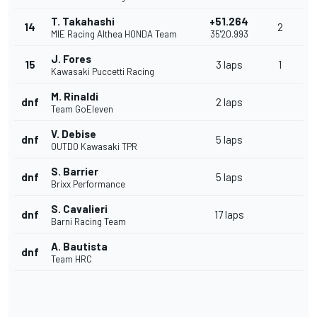
T. Takahashi
+51.264
14
2
MIE Racing Althea HONDA Team
35'20.993
J. Fores
15
3 laps
1
Kawasaki Puccetti Racing
M. Rinaldi
dnf
2 laps
Team GoEleven
V. Debise
dnf
5 laps
OUTDO Kawasaki TPR
S. Barrier
dnf
5 laps
Brixx Performance
S. Cavalieri
dnf
17 laps
Barni Racing Team
A. Bautista
dnf
Team HRC