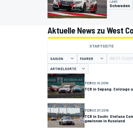
LAND
Schweden
Aktuelle News zu West C
STARTSEITE
MOTOGP
WEST COAST
SAISON
FAHRER
ARTIKELSORTE
TCR
02.10.2016
TCR in Sepang: Colciago u
TCR
03.07.2016
TCR in Sochi: Stefano Com
gewinnen in Russland