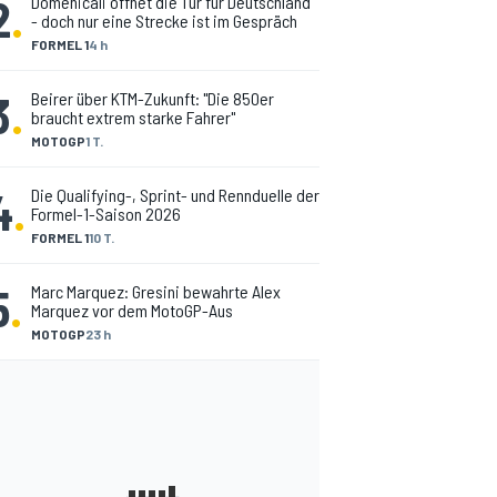
2
.
Domenicali öffnet die Tür für Deutschland
- doch nur eine Strecke ist im Gespräch
FORMEL 1
4 h
3
.
Beirer über KTM-Zukunft: "Die 850er
braucht extrem starke Fahrer"
MOTOGP
1 T.
4
.
Die Qualifying-, Sprint- und Rennduelle der
Formel-1-Saison 2026
FORMEL 1
10 T.
5
.
Marc Marquez: Gresini bewahrte Alex
Marquez vor dem MotoGP-Aus
MOTOGP
23 h