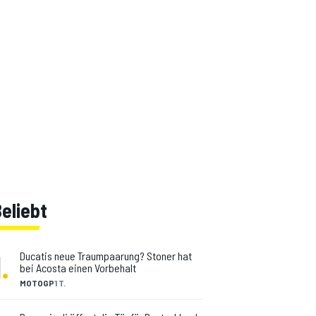
eliebt
1
.
Ducatis neue Traumpaarung? Stoner hat
bei Acosta einen Vorbehalt
MOTOGP
1 T.