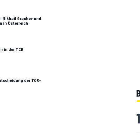
: Mikhail Grachev und
 in Österreich
n in der TCR
entscheidung der TCR-
B