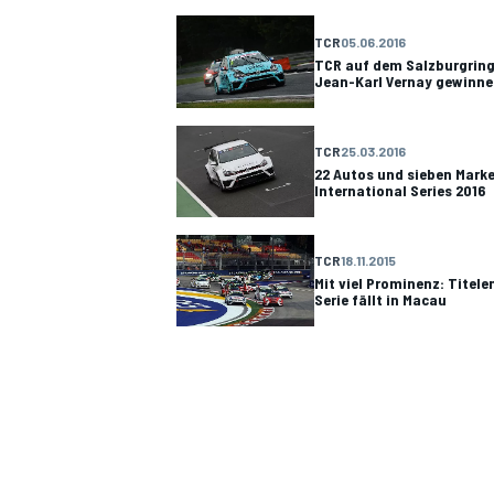
TCR
05.06.2016
TCR auf dem Salzburgring
Jean-Karl Vernay gewinnen
DTM
TCR
25.03.2016
22 Autos und sieben Marke
International Series 2016
TCR
18.11.2015
Mit viel Prominenz: Titel
Serie fällt in Macau