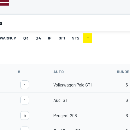
s
WARMUP
Q3
Q4
IP
SF1
SF2
F
#
AUTO
RUNDE
Volkswagen Polo GTI
6
3
Audi S1
6
1
Peugeot 208
6
9