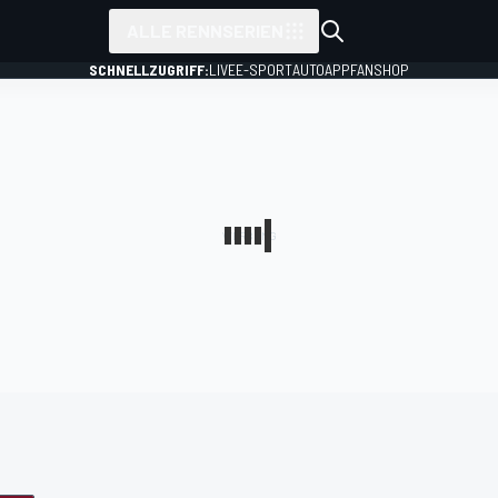
ALLE RENNSERIEN
SCHNELLZUGRIFF:
LIVE
E-SPORT
AUTO
APP
FANSHOP