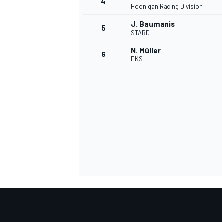
4
Hoonigan Racing Division
J. Baumanis
5
STARD
N. Müller
6
EKS
DTM