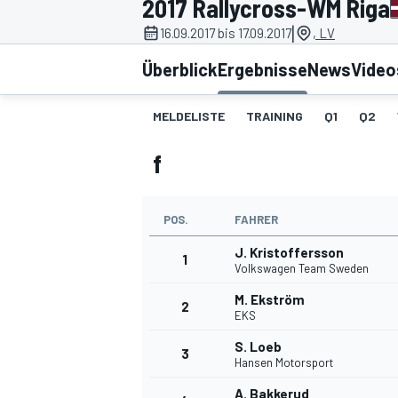
2017 Rallycross-WM Riga
|
16.09.2017 bis 17.09.2017
, LV
Überblick
Ergebnisse
News
Video
MELDELISTE
TRAINING
Q1
Q2
f
MOTOGP
POS.
FAHRER
J. Kristoffersson
1
Volkswagen Team Sweden
M. Ekström
2
EKS
S. Loeb
3
Hansen Motorsport
A. Bakkerud