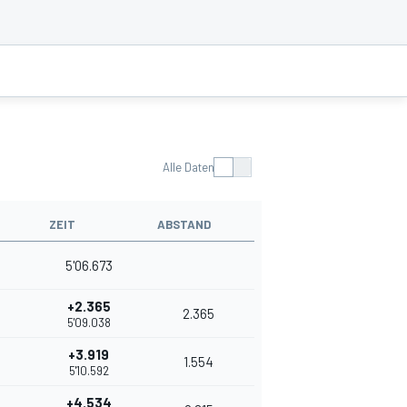
Alle Daten
ZEIT
ABSTAND
5'06.673
+2.365
2.365
5'09.038
+3.919
1.554
5'10.592
+4.534