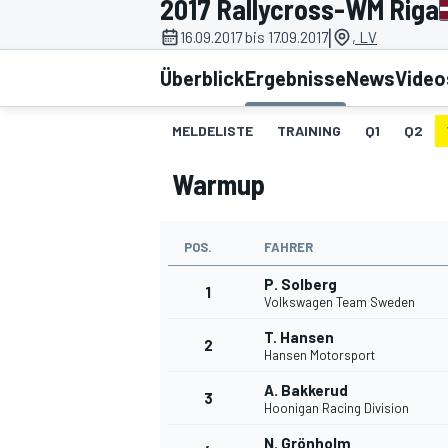
2017 Rallycross-WM Riga
|
16.09.2017 bis 17.09.2017
, LV
Überblick
Ergebnisse
News
Video
MELDELISTE
TRAINING
Q1
Q2
Warmup
MOTOGP
POS.
FAHRER
P. Solberg
1
Volkswagen Team Sweden
T. Hansen
2
Hansen Motorsport
A. Bakkerud
3
Hoonigan Racing Division
N. Grönholm