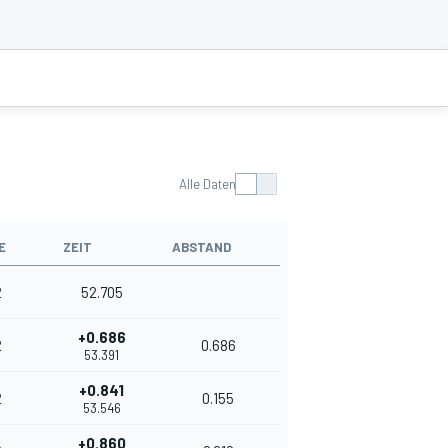
Alle Daten
E
ZEIT
ABSTAND
2
52.705
+0.686
2
0.686
53.391
+0.841
2
0.155
53.546
+0.860