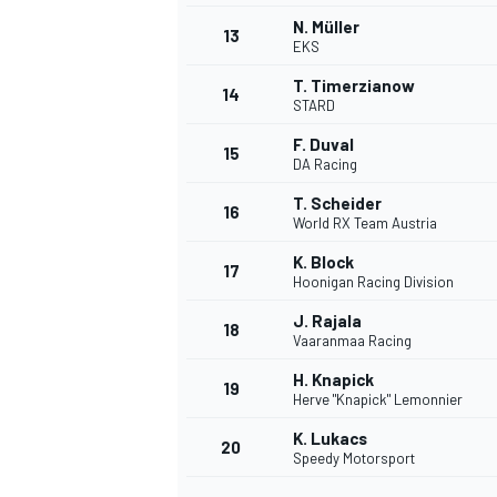
N. Müller
13
EKS
T. Timerzianow
14
STARD
F. Duval
15
DA Racing
T. Scheider
16
World RX Team Austria
K. Block
17
Hoonigan Racing Division
J. Rajala
18
Vaaranmaa Racing
H. Knapick
19
Herve "Knapick" Lemonnier
K. Lukacs
20
Speedy Motorsport