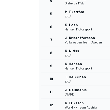
4
Olsbergs MSE
M. Ekström
5
EKS
S. Loeb
6
Hansen Motorsport
DTM
J. Kristoffersson
7
Volkswagen Team Sweden
R. Nitiss
8
EKS
K. Hansen
9
Hansen Motorsport
T. Heikkinen
10
EKS
J. Baumanis
11
STARD
K. Eriksson
12
World RX Team Austria