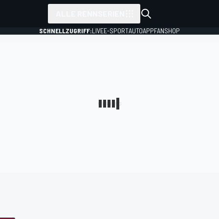
ALLE RENNSERIEN
SCHNELLZUGRIFF:
LIVE
E-SPORT
AUTO
APP
FANSHOP