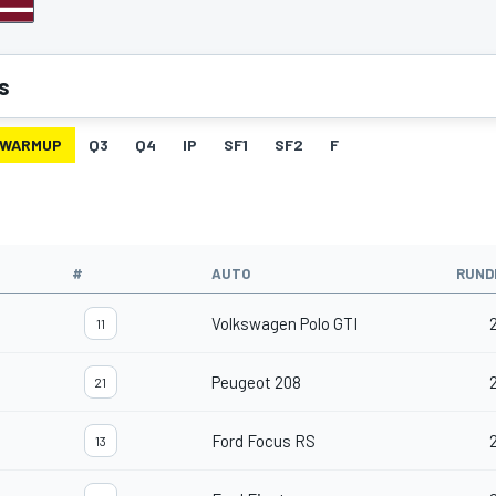
s
WARMUP
Q3
Q4
IP
SF1
SF2
F
#
AUTO
RUND
Volkswagen Polo GTI
11
Peugeot 208
21
Ford Focus RS
13