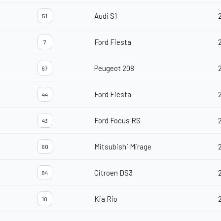
Audi S1
51
Ford Fiesta
7
Peugeot 208
67
Ford Fiesta
44
Ford Focus RS
43
Mitsubishi Mirage
60
Citroen DS3
84
Kia Rio
10