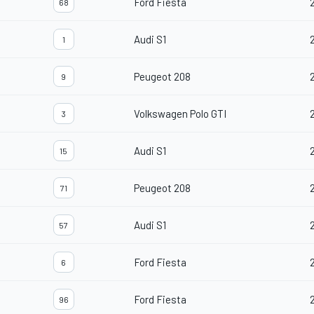
Ford Fiesta
68
Audi S1
1
Peugeot 208
9
Volkswagen Polo GTI
3
Audi S1
15
Peugeot 208
71
Audi S1
57
Ford Fiesta
6
Ford Fiesta
96