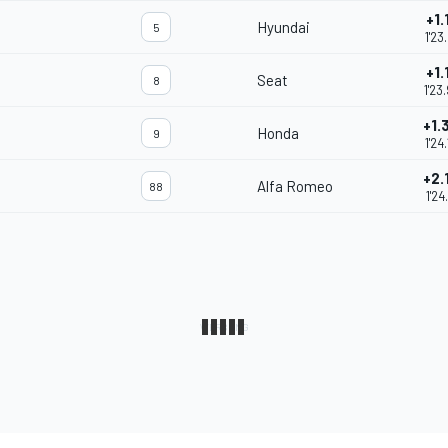
+1.
Hyundai
5
1'23
+1.
Seat
8
1'23
+1.
Honda
9
1'24
+2.
Alfa Romeo
88
1'24