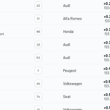
+0.
Audi
22
1'23
+0.
Alfa Romeo
31
1'23
+0.
Honda
86
ort
1'23
+0.
Audi
23
1'23
+0.
Audi
52
1'23
+0.
Peugeot
7
1'23
+0.
Volkswagen
25
1'23
+0.
Seat
74
1'23
+0.
Volkswagen
12