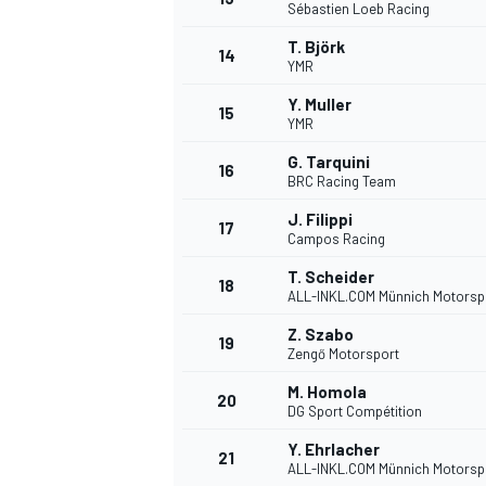
Sébastien Loeb Racing
T. Björk
14
YMR
Y. Muller
15
YMR
G. Tarquini
16
BRC Racing Team
J. Filippi
17
Campos Racing
T. Scheider
18
ALL-INKL.COM Münnich Motorsp
Z. Szabo
19
Zengő Motorsport
M. Homola
20
DG Sport Compétition
Y. Ehrlacher
21
ALL-INKL.COM Münnich Motorsp