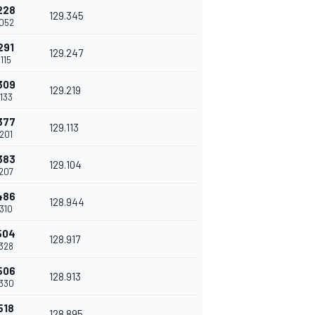
228
129.345
.052
291
129.247
.115
309
129.219
.133
377
129.113
.201
383
129.104
.207
486
128.944
.310
504
128.917
.328
506
128.913
.330
518
128.895