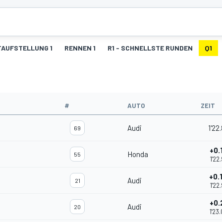
AUFSTELLUNG 1
RENNEN 1
R1 - SCHNELLSTE RUNDEN
Q1
#
AUTO
ZEIT
Audi
1'22
69
+0.
Honda
55
1'22
+0.
Audi
21
1'22
+0.
Audi
20
1'23