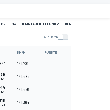
Q2
Q3
STARTAUFSTELLUNG 2
RENNEN 2
R2 - SCHNEL
Alle Daten
KM/H
PUNKTE
.824
129.701
139
129.484
.963
144
129.476
.968
216
129.364
.040