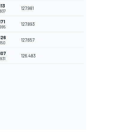
113
127.981
.937
171
127.893
.995
326
127.657
.150
107
126.483
.931