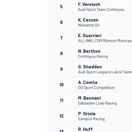
F. Vervisch
5
Audi Sport Team Comtoyou
K. Ceccon
6
Mulsanne Srl
E. Guerrieri
DTM
7
ALL-INKL.COM Münnich Motorsp
N. Berthon
8
Comtoyou Racing
G. Shedden
9
Audi Sport Leopard Lukoil Team
A. Comte
10
DG Sport Compétition
M. Bennani
11
Sébastien Loeb Racing
P. Oriola
12
Campos Racing
R. Huff
13