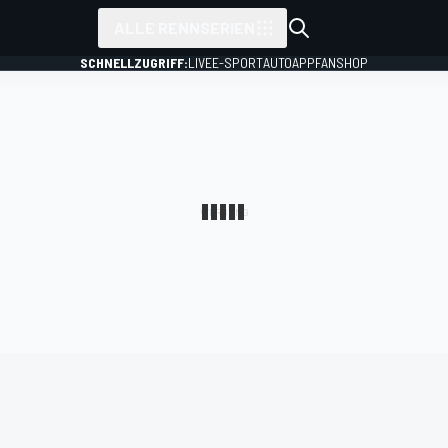
ALLE RENNSERIEN
SCHNELLZUGRIFF:
LIVE
E-SPORT
AUTO
APP
FANSHOP