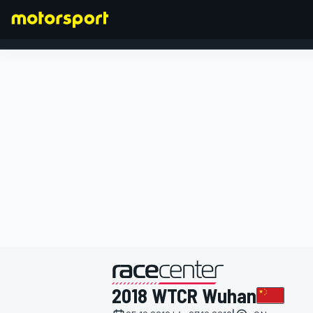
FORMEL 1
präsentiert von
2018 WTCR Wuhan