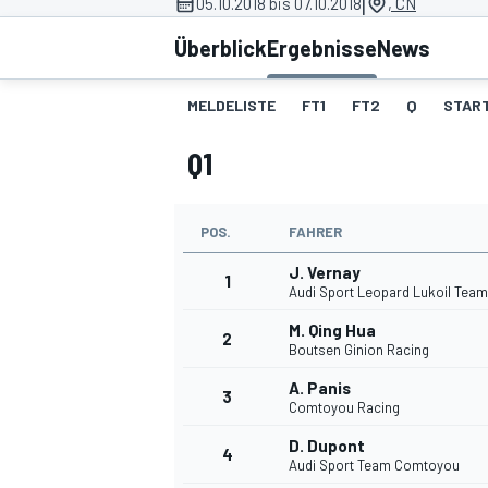
|
05.10.2018 bis 07.10.2018
, CN
Überblick
Ergebnisse
News
MELDELISTE
FT1
FT2
Q
START
Q1
MOTOGP
POS.
FAHRER
J. Vernay
1
Audi Sport Leopard Lukoil Team
M. Qing Hua
2
Boutsen Ginion Racing
A. Panis
3
Comtoyou Racing
D. Dupont
4
Audi Sport Team Comtoyou