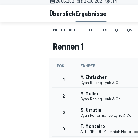
|
26.06.2021 bis 27.06.2021
, PT
Überblick
Ergebnisse
MELDELISTE
FT1
FT2
Q1
Q2
Rennen 1
MOTOGP
POS.
FAHRER
Y. Ehrlacher
1
Cyan Racing Lynk & Co
Y. Muller
2
Cyan Racing Lynk & Co
S. Urrutia
3
Cyan Performance Lynk & Co
T. Monteiro
4
ALL-INKL.DE Muennich Motorspo