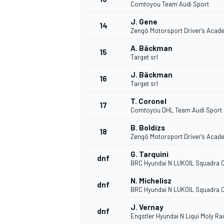
Comtoyou Team Audi Sport
J. Gene
14
Zengö Motorsport Driver's Acad
A. Bäckman
15
Target srl
J. Bäckman
16
Target srl
T. Coronel
17
Comtoyou DHL Team Audi Sport
B. Boldizs
18
Zengö Motorsport Driver's Acad
G. Tarquini
dnf
BRC Hyundai N LUKOIL Squadra 
N. Michelisz
dnf
BRC Hyundai N LUKOIL Squadra 
J. Vernay
dnf
Engstler Hyundai N Liqui Moly R