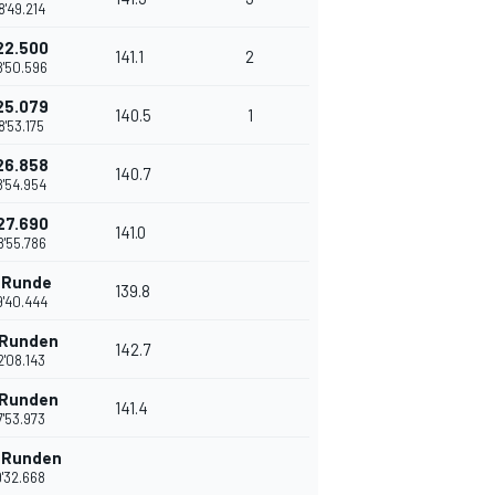
8'49.214
22.500
141.1
2
8'50.596
25.079
140.5
1
8'53.175
26.858
140.7
8'54.954
27.690
141.0
8'55.786
 Runde
139.8
9'40.444
 Runden
142.7
2'08.143
 Runden
141.4
7'53.973
 Runden
9'32.668