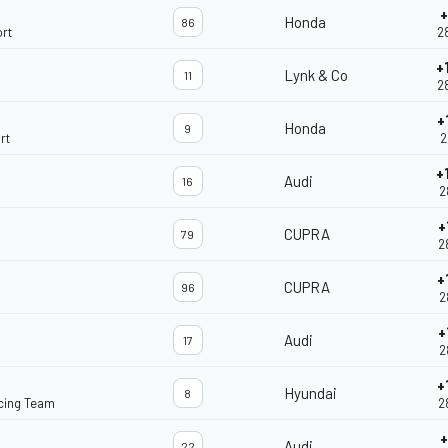
+
Honda
86
rt
2
+
Lynk & Co
11
2
+
Honda
9
rt
2
+
Audi
16
2
+
CUPRA
79
2
+
CUPRA
96
2
+
Audi
17
2
+
Hyundai
8
acing Team
2
+
Audi
22