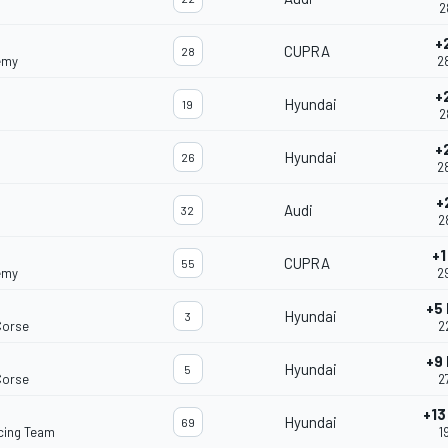
2
+
CUPRA
28
emy
2
+
Hyundai
19
2
+
Hyundai
26
2
+
Audi
32
2
+1
CUPRA
55
emy
2
+5
Hyundai
3
Corse
2
+9
Hyundai
5
Corse
2
+13
Hyundai
69
acing Team
1