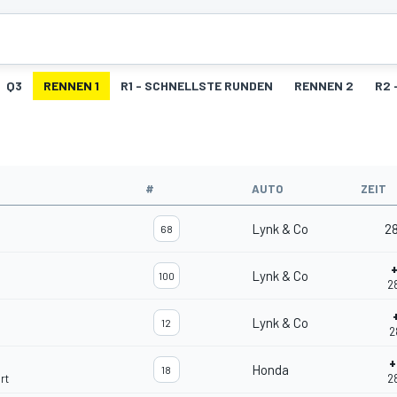
Q3
RENNEN 1
R1 - SCHNELLSTE RUNDEN
RENNEN 2
R2 
#
AUTO
ZEIT
Lynk & Co
28
68
Lynk & Co
100
2
Lynk & Co
12
2
+
Honda
18
rt
2