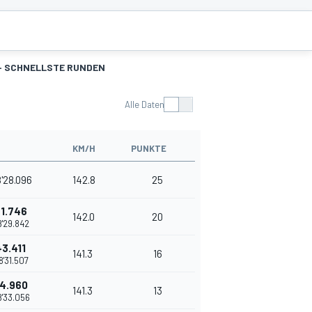
- SCHNELLSTE RUNDEN
Alle Daten
KM/H
PUNKTE
'28.096
142.8
25
+1.746
142.0
20
8'29.842
+3.411
141.3
16
8'31.507
4.960
141.3
13
8'33.056