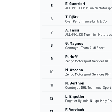
E. Guerrieri
5
ALL-INKL.COM Münnich Motorspo
T. Björk
6
Cyan Performance Lynk & Co
A. Tassi
DTM
7
ALL-INKL.DE Muennich Motorspo
G. Magnus
8
Comtoyou Team Audi Sport
R. Huff
9
Zengo Motorsport Services KFT
M. Azcona
10
Zengo Motorsport Services KFT
N. Berthon
11
Comtoyou DHL Team Audi Sport
L. Engstler
12
Engstler Hyundai N Liqui Moly R
F. Vervisch
13