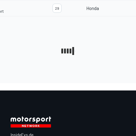
Honda
29
rt
InsideEvs.de