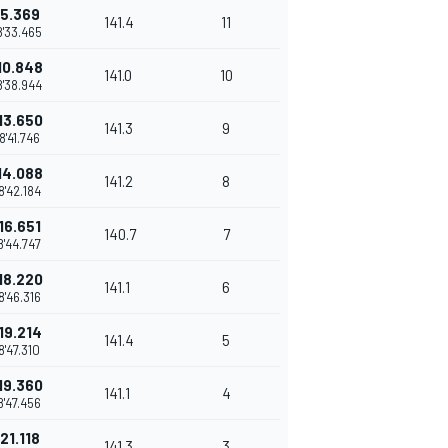
5.369
141.4
11
8'33.465
10.848
141.0
10
8'38.944
13.650
141.3
9
8'41.746
14.088
141.2
8
8'42.184
16.651
140.7
7
8'44.747
18.220
141.1
6
8'46.316
19.214
141.4
5
8'47.310
19.360
141.1
4
8'47.456
21.118
141.3
3