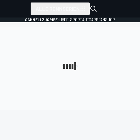
ALLE RENNSERIEN
SCHNELLZUGRIFF:
LIVE
E-SPORT
AUTO
APP
FANSHOP