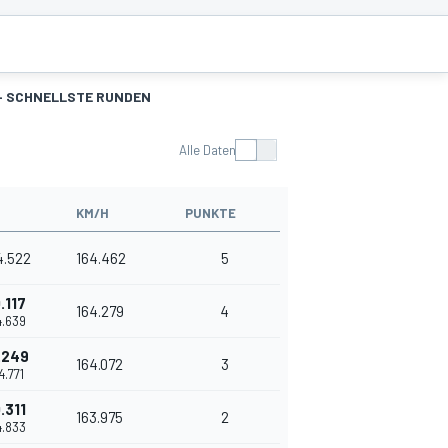
- SCHNELLSTE RUNDEN
Alle Daten
KM/H
PUNKTE
4.522
164.462
5
.117
164.279
4
4.639
.249
164.072
3
4.771
.311
163.975
2
4.833