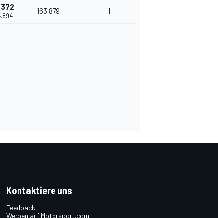
.372
163.879
1
4.894
Kontaktiere uns
Feedback
Werben auf Motorsport.com