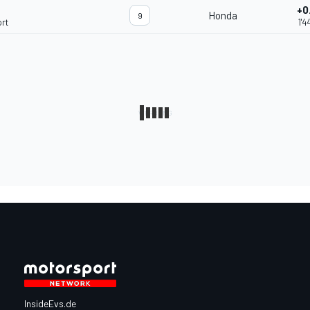
+0
Honda
9
rt
1'4
InsideEvs.de