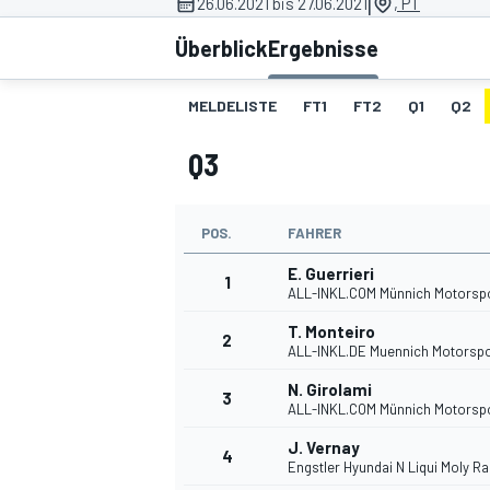
|
26.06.2021 bis 27.06.2021
, PT
Überblick
Ergebnisse
MELDELISTE
FT1
FT2
Q1
Q2
Q3
MOTOGP
POS.
FAHRER
E. Guerrieri
1
ALL-INKL.COM Münnich Motorsp
T. Monteiro
2
ALL-INKL.DE Muennich Motorspo
N. Girolami
3
ALL-INKL.COM Münnich Motorsp
J. Vernay
4
Engstler Hyundai N Liqui Moly R