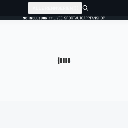
ALLE RENNSERIEN
SCHNELLZUGRIFF:
LIVE
E-SPORT
AUTO
APP
FANSHOP