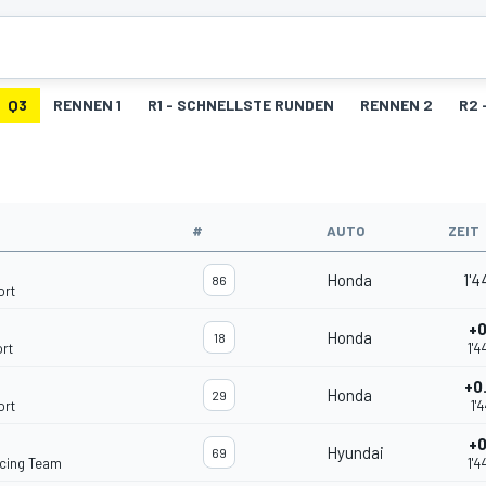
Q3
RENNEN 1
R1 - SCHNELLSTE RUNDEN
RENNEN 2
R2 
#
AUTO
ZEIT
Honda
1'4
86
ort
+0
Honda
18
rt
1'4
+0
Honda
29
ort
1'4
+0
Hyundai
69
acing Team
1'4