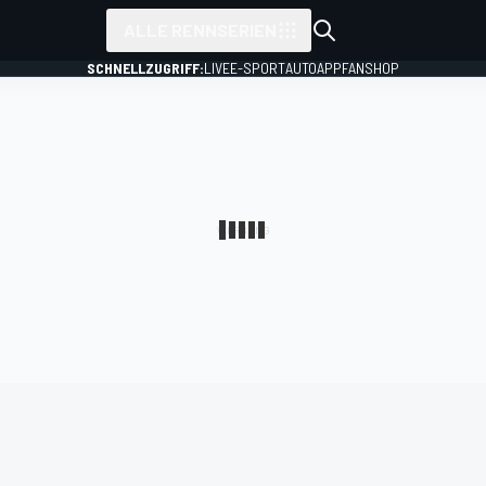
ALLE RENNSERIEN
SCHNELLZUGRIFF:
LIVE
E-SPORT
AUTO
APP
FANSHOP