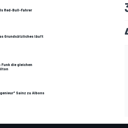
ls Red-Bull-Fahrer
was Grundsätzliches läuft
m Funk die gleichen
ilton
ngenieur" Sainz zu Albons