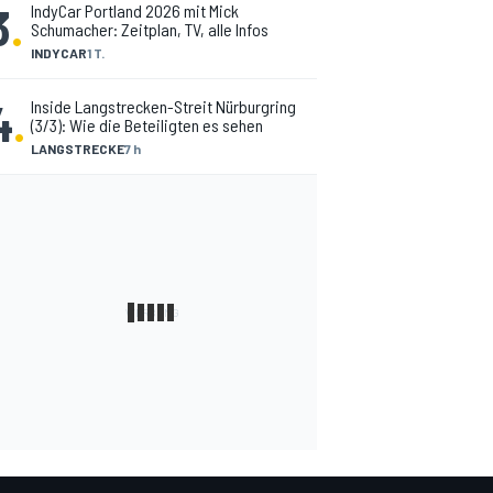
3
.
IndyCar Portland 2026 mit Mick
Schumacher: Zeitplan, TV, alle Infos
INDYCAR
1 T.
4
.
Inside Langstrecken-Streit Nürburgring
(3/3): Wie die Beteiligten es sehen
LANGSTRECKE
7 h