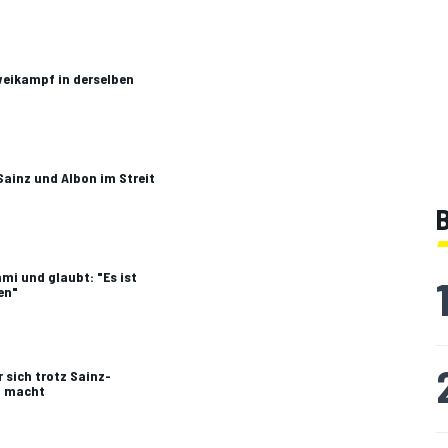
weikampf in derselben
ainz und Albon im Streit
B
mi und glaubt: "Es ist
en"
 sich trotz Sainz-
" macht