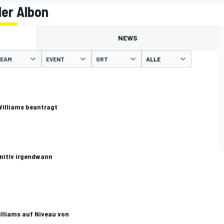
der Albon
NEWS
EAM
EVENT
ORT
Williams beantragt
initiv irgendwann
illiams auf Niveau von