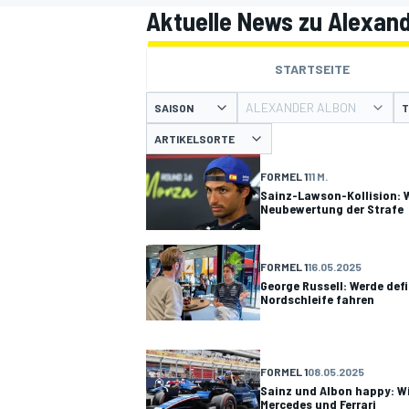
Aktuelle News zu Alexan
STARTSEITE
ALEXANDER ALBON
SAISON
T
ARTIKELSORTE
FORMEL 1
11 M.
MOTOGP
Sainz-Lawson-Kollision: 
Neubewertung der Strafe
FORMEL 1
16.05.2025
George Russell: Werde def
Nordschleife fahren
FORMEL 1
08.05.2025
Sainz und Albon happy: W
Mercedes und Ferrari