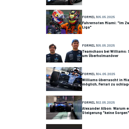
FORMEL 1
05.05.2025
Fahrernoten Miami: "Im Z
Liga"
DTM
FORMEL 1
05.05.2025
Teamchaos bei Williams: S
um Überholmanöver
FORMEL 1
04.05.2025
Williams überrascht in Mia
möglich, Ferrari zu schlag
FORMEL 1
02.05.2025
Alexander Albon: Warum er
Steigerung "keine Sorgen