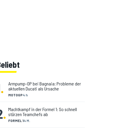
eliebt
1
.
Armpump-OP bei Bagnaia: Probleme der
aktuellen Ducati als Ursache
MOTOGP
4 h
2
.
Machtkampf in der Formel 1: So schnell
stürzen Teamchefs ab
FORMEL 1
4 M.