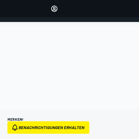
verwalten
Artikel kommentieren
EINLOGGEN
EDITION
DEUTSCHLAND
MERKEN!
BENACHRICHTIGUNGEN ERHALTEN