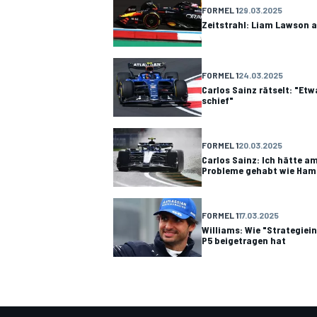
FORMEL 1
29.03.2025
Zeitstrahl: Liam Lawson a
FORMEL 1
24.03.2025
Carlos Sainz rätselt: "Et
schief"
FORMEL 1
20.03.2025
Carlos Sainz: Ich hätte a
Probleme gehabt wie Ham
FORMEL 1
17.03.2025
Williams: Wie "Strategiei
P5 beigetragen hat