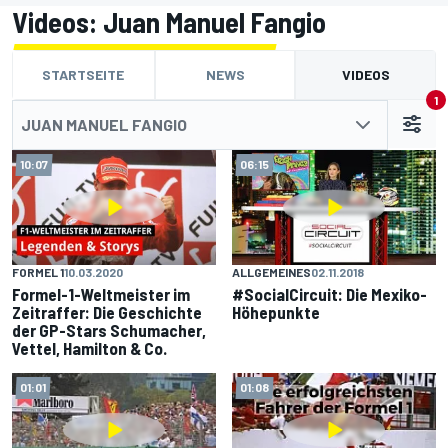
Videos: Juan Manuel Fangio
STARTSEITE
NEWS
VIDEOS
1
JUAN MANUEL FANGIO
10:07
06:15
FORMEL 1
10.03.2020
ALLGEMEINES
02.11.2018
Formel-1-Weltmeister im
#SocialCircuit: Die Mexiko-
Zeitraffer: Die Geschichte
Höhepunkte
der GP-Stars Schumacher,
Vettel, Hamilton & Co.
01:01
01:08