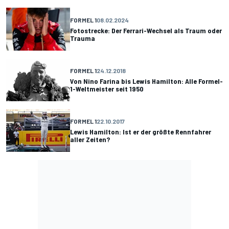
FORMEL 1
08.02.2024
Fotostrecke: Der Ferrari-Wechsel als Traum oder
Trauma
FORMEL 1
24.12.2018
Von Nino Farina bis Lewis Hamilton: Alle Formel-
1-Weltmeister seit 1950
FORMEL 1
22.10.2017
Lewis Hamilton: Ist er der größte Rennfahrer
aller Zeiten?