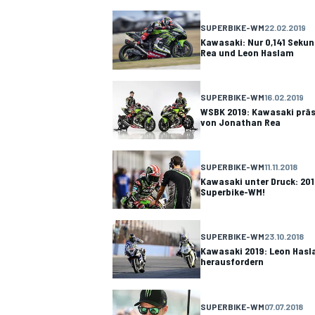
SUPERBIKE-WM
22.02.2019
Kawasaki: Nur 0,141 Seku
Rea und Leon Haslam
DTM
SUPERBIKE-WM
16.02.2019
WSBK 2019: Kawasaki präs
von Jonathan Rea
SUPERBIKE-WM
11.11.2018
Kawasaki unter Druck: 201
Superbike-WM!
SUPERBIKE-WM
23.10.2018
Kawasaki 2019: Leon Has
herausfordern
SUPERBIKE-WM
07.07.2018