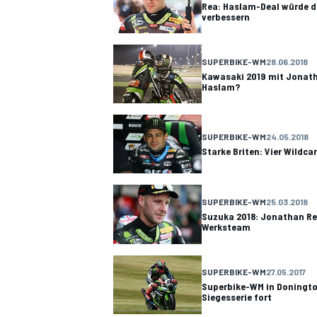
Rea: Haslam-Deal würde 
verbessern
SUPERBIKE-WM
28.06.2018
Kawasaki 2019 mit Jonat
Haslam?
SUPERBIKE-WM
24.05.2018
Starke Briten: Vier Wildca
SUPERBIKE-WM
25.03.2018
Suzuka 2018: Jonathan Re
Werksteam
SUPERBIKE-WM
27.05.2017
Superbike-WM in Doningto
Siegesserie fort