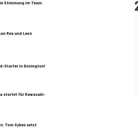
die Stimmung im Team
han Rea und Leon
rd-Starter in Donington!
a startet für Kawasaki-
n: Tom Sykes setzt