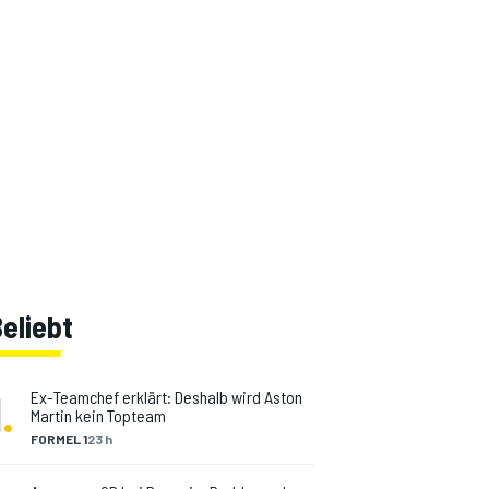
eliebt
1
.
Ex-Teamchef erklärt: Deshalb wird Aston
Martin kein Topteam
FORMEL 1
23 h