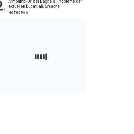
2
.
Armpump-OP bei Bagnaia: Probleme der
aktuellen Ducati als Ursache
MOTOGP
9 h