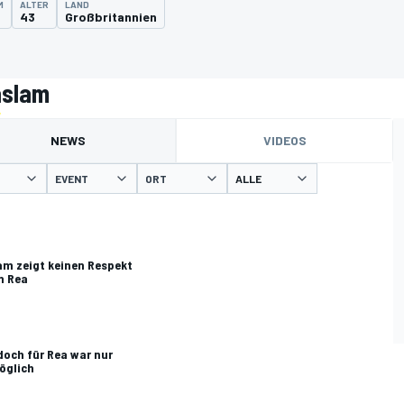
M
ALTER
LAND
43
Großbritannien
aslam
NEWS
VIDEOS
EVENT
ORT
am zeigt keinen Respekt
n Rea
doch für Rea war nur
öglich