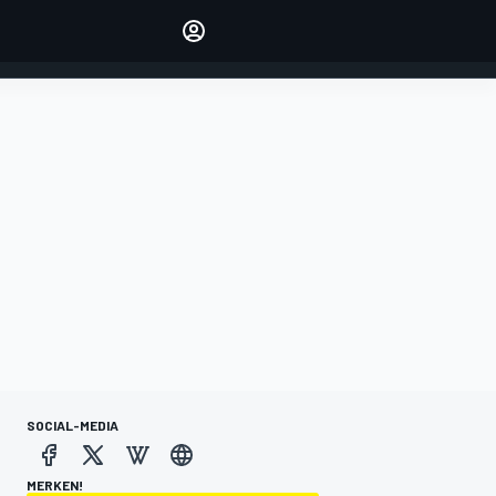
verwalten
Artikel kommentieren
EINLOGGEN
EDITION
DEUTSCHLAND
SOCIAL-MEDIA
MERKEN!