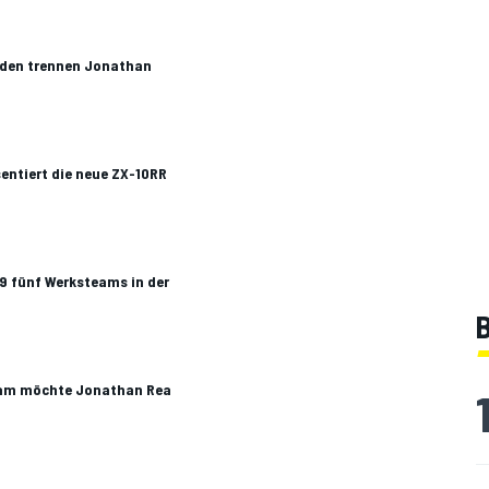
nden trennen Jonathan
entiert die neue ZX-10RR
9 fünf Werksteams in der
B
lam möchte Jonathan Rea