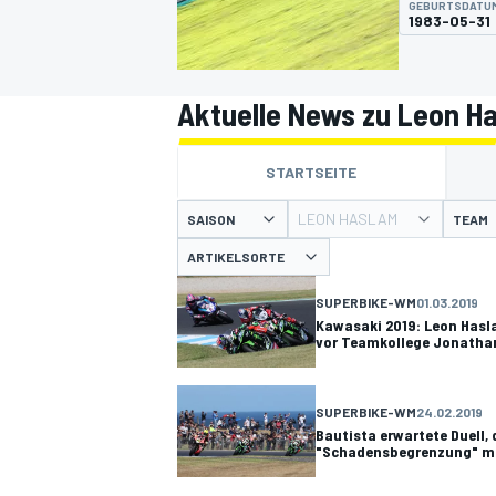
GEBURTSDATU
1983-05-31
Aktuelle News zu Leon H
STARTSEITE
MOTOGP
LEON HASLAM
SAISON
TEAM
ARTIKELSORTE
SUPERBIKE-WM
01.03.2019
Kawasaki 2019: Leon Hasl
vor Teamkollege Jonatha
SUPERBIKE-WM
24.02.2019
Bautista erwartete Duell, 
"Schadensbegrenzung" m