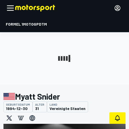
FORMEL 1
MOTOGP
DTM
Myatt Snider
GEBURTSDATUM
ALTER
LAND
1994-12-30
31
Vereinigte Staaten