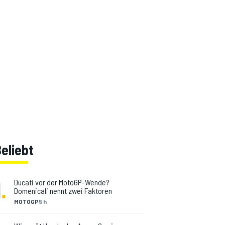
eliebt
1
.
Ducati vor der MotoGP-Wende?
Domenicali nennt zwei Faktoren
MOTOGP
5 h