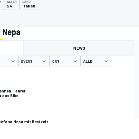
M
ALTER
LAND
24
Italien
o Nepa
NEWS
EVENT
ORT
ennen: Fahrer
n das Bike
tefano Nepa mit Bestzeit