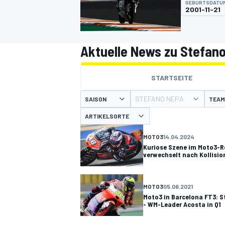
GEBURTSDATU
2001-11-21
Aktuelle News zu Stefan
STARTSEITE
MOTOGP
STEFANO NEPA
SAISON
TEAM
ARTIKELSORTE
MOTO3
14.04.2024
Kuriose Szene im Moto3-R
verwechselt nach Kollisio
MOTO3
05.06.2021
Moto3 in Barcelona FT3: S
- WM-Leader Acosta in Q1