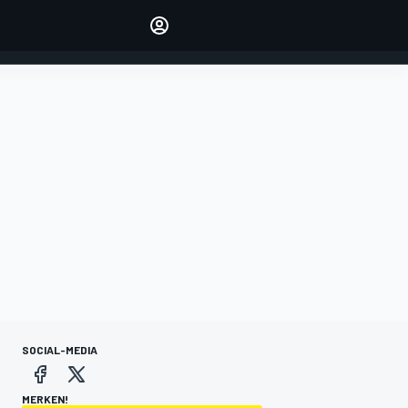
verwalten
Artikel kommentieren
EINLOGGEN
EDITION
DEUTSCHLAND
SOCIAL-MEDIA
MERKEN!