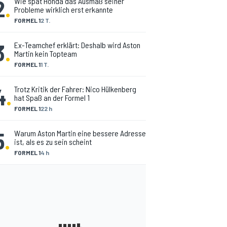
2
.
Wie spät Honda das Ausmaß seiner
Probleme wirklich erst erkannte
FORMEL 1
2 T.
3
.
Ex-Teamchef erklärt: Deshalb wird Aston
Martin kein Topteam
FORMEL 1
1 T.
4
.
Trotz Kritik der Fahrer: Nico Hülkenberg
hat Spaß an der Formel 1
FORMEL 1
22 h
5
.
Warum Aston Martin eine bessere Adresse
ist, als es zu sein scheint
FORMEL 1
4 h