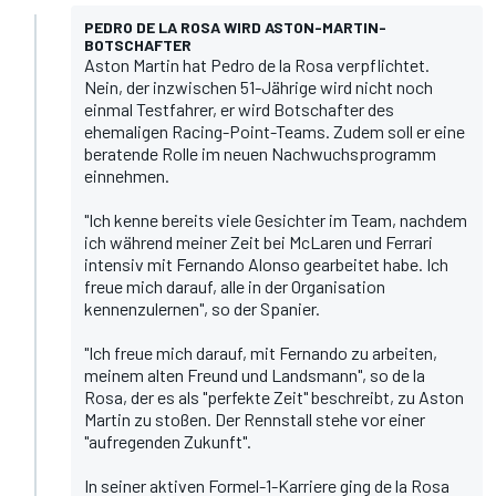
PEDRO DE LA ROSA WIRD ASTON-MARTIN-
BOTSCHAFTER
Aston Martin hat Pedro de la Rosa verpflichtet.
Nein, der inzwischen 51-Jährige wird nicht noch
einmal Testfahrer, er wird Botschafter des
ehemaligen Racing-Point-Teams. Zudem soll er eine
beratende Rolle
im neuen Nachwuchsprogramm
einnehmen.
"Ich kenne bereits viele Gesichter im Team, nachdem
ich während meiner Zeit bei McLaren und Ferrari
intensiv mit Fernando Alonso gearbeitet habe. Ich
freue mich darauf, alle in der Organisation
kennenzulernen", so der Spanier.
"Ich freue mich darauf, mit Fernando zu arbeiten,
meinem alten Freund und Landsmann", so de la
Rosa, der es als "perfekte Zeit" beschreibt, zu Aston
Martin zu stoßen. Der Rennstall stehe vor einer
"aufregenden Zukunft".
In seiner aktiven Formel-1-Karriere ging de la Rosa