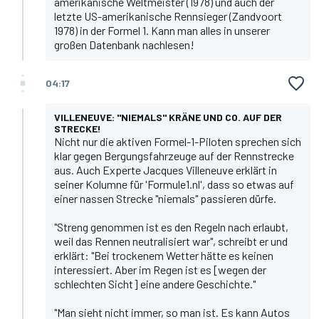
amerikanische Weltmeister (1978) und auch der
letzte US-amerikanische Rennsieger (Zandvoort
1978) in der Formel 1.
Kann man alles in unserer
großen Datenbank nachlesen!
04:17
VILLENEUVE: "NIEMALS" KRÄNE UND CO. AUF DER
STRECKE!
Nicht nur die aktiven Formel-1-Piloten
sprechen sich
klar gegen Bergungsfahrzeuge auf der Rennstrecke
aus
. Auch Experte Jacques Villeneuve erklärt
in
seiner Kolumne für 'Formule1.nl'
, dass so etwas auf
einer nassen Strecke "niemals" passieren dürfe.
"Streng genommen ist es den Regeln nach erlaubt,
weil das Rennen neutralisiert war", schreibt er und
erklärt: "Bei trockenem Wetter hätte es keinen
interessiert. Aber im Regen ist es [wegen der
schlechten Sicht] eine andere Geschichte."
"Man sieht nicht immer, so man ist. Es kann Autos