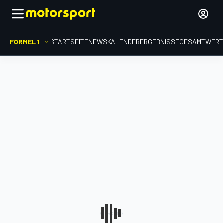
FORMEL 1
STARTSEITE
NEWS
KALENDER
ERGEBNISSE
GESAMTWER