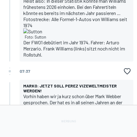
Heißt also: In dieser Statistik könnte man Williams
frühestens 2026 einholen. Bei den Fahrertiteln
könnte es bereits im nächsten Jahr passieren ...
Fotostrecke: Alle Formel-1-Autos von Williams seit
1974
Foto: Sutton
Der FW01 debütiert im Jahr 1974. Fahrer: Arturo
Merzario. Frank Williams (links) sitzt noch nicht im
Rollstuhl.
07:37
MARKO: JETZT SOLL PEREZ VIZEWELTMEISTER
WERDEN!
Vorhin haben wir ja kurz schon über Mark Webber
gesprochen. Der hat es in all seinen Jahren an der
Seite von Sebastian Vettel bei Red Bull niemals
geschafft, Vizeweltmeister zu werden.
Den Bullen gelang es demnach noch nie, in einer
Fahrer-WM am Ende eines Jahres die ersten beiden