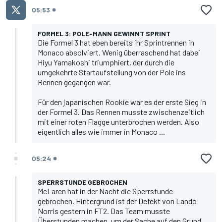
05:53
FORMEL 3: POLE-MANN GEWINNT SPRINT
Die Formel 3 hat eben bereits ihr Sprintrennen in
Monaco absolviert. Wenig überraschend hat dabei
Hiyu Yamakoshi triumphiert, der durch die
umgekehrte Startaufstellung von der Pole ins
Rennen gegangen war.
Für den japanischen Rookie war es der erste Sieg in
der Formel 3. Das Rennen musste zwischenzeitlich
mit einer roten Flagge unterbrochen werden. Also
eigentlich alles wie immer in Monaco ...
05:24
SPERRSTUNDE GEBROCHEN
McLaren hat in der Nacht die Sperrstunde
gebrochen. Hintergrund ist der
Defekt von Lando
Norris gestern in FT2
. Das Team musste
Überstunden machen, um der Sache auf den Grund