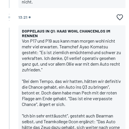
nicht.
13:21
DOPPELAUS IN Q1: HAAS WOHL CHANCENLOS IM
RENNEN
Von P17 und P19 aus kann man morgen wohl nicht
mehr viel erwarten. Teamchef Ayao Komatsu
gesteht: "Es ist ziemlich ernüchternd und schwer zu
verkraften. Ich denke, Q1 verlief operativ gesehen
ganz gut, und vor allem Ollie war mit dem Auto recht
zufrieden."
"Bei dem Tempo, das wir hatten, hätten wir definitiv
die Chance gehabt, ein Auto ins Q3 zu bringen",
betont er. Doch dann habe man Pech mit der roten
Flagge am Ende gehabt. "Das ist eine verpasste
Chance", ärgert er sich.
"Ich bin sehr enttäuscht", gesteht auch Bearman
selbst, und Teamkollege Ocon ergänzt: "Das Auto
hätte das Zeug dazu gehabt, sich weiter nach vorne