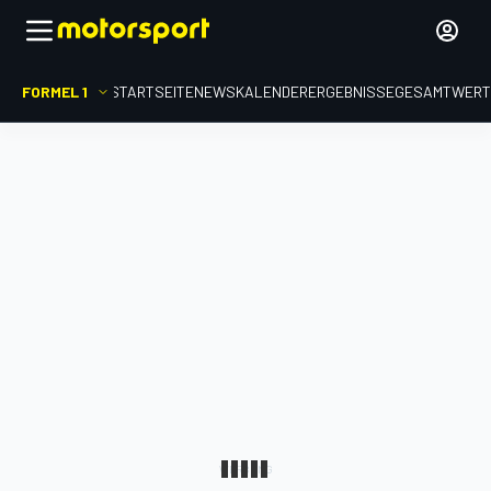
FORMEL 1
STARTSEITE
NEWS
KALENDER
ERGEBNISSE
GESAMTWER