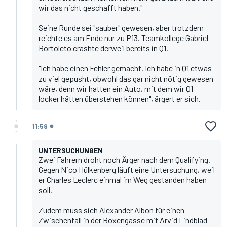
wir das nicht geschafft haben."
Seine Runde sei "sauber" gewesen, aber trotzdem
reichte es am Ende nur zu P13. Teamkollege Gabriel
Bortoleto crashte derweil bereits in Q1.
"Ich habe einen Fehler gemacht. Ich habe in Q1 etwas
zu viel gepusht, obwohl das gar nicht nötig gewesen
wäre, denn wir hatten ein Auto, mit dem wir Q1
locker hätten überstehen können", ärgert er sich.
11:59
UNTERSUCHUNGEN
Zwei Fahrern droht noch Ärger nach dem Qualifying.
Gegen
Nico Hülkenberg
läuft eine Untersuchung, weil
er
Charles Leclerc
einmal im Weg gestanden haben
soll.
Zudem muss sich Alexander Albon für einen
Zwischenfall in der Boxengasse mit Arvid Lindblad