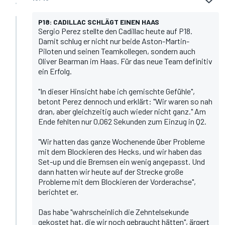
P18: CADILLAC SCHLÄGT EINEN HAAS
Sergio Perez
stellte den Cadillac heute auf P18.
Damit schlug er nicht nur beide Aston-Martin-
Piloten und seinen Teamkollegen, sondern auch
Oliver Bearman im Haas. Für das neue Team definitiv
ein Erfolg.
"In dieser Hinsicht habe ich gemischte Gefühle",
betont Perez dennoch und erklärt: "Wir waren so nah
dran, aber gleichzeitig auch wieder nicht ganz." Am
Ende fehlten nur 0,062 Sekunden zum Einzug in Q2.
"Wir hatten das ganze Wochenende über Probleme
mit dem Blockieren des Hecks, und wir haben das
Set-up und die Bremsen ein wenig angepasst. Und
dann hatten wir heute auf der Strecke große
Probleme mit dem Blockieren der Vorderachse",
berichtet er.
Das habe "wahrscheinlich die Zehntelsekunde
gekostet hat, die wir noch gebraucht hätten", ärgert