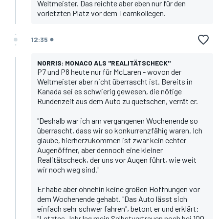
Weltmeister. Das reichte aber eben nur für den
vorletzten Platz vor dem Teamkollegen.
12:35
NORRIS: MONACO ALS "REALITÄTSCHECK"
P7 und P8 heute nur für McLaren - wovon der
Weltmeister aber nicht überrascht ist. Bereits in
Kanada sei es schwierig gewesen, die nötige
Rundenzeit aus dem Auto zu quetschen, verrät er.
"Deshalb war ich am vergangenen Wochenende so
überrascht, dass wir so konkurrenzfähig waren. Ich
glaube, hierherzukommen ist zwar kein echter
Augenöffner, aber dennoch eine kleiner
Realitätscheck, der uns vor Augen führt, wie weit
wir noch weg sind."
Er habe aber ohnehin keine großen Hoffnungen vor
dem Wochenende gehabt. "Das Auto lässt sich
einfach sehr schwer fahren", betont er und erklärt:
"Letztes Jahr lag mein Selbstvertrauen noch bei 100,