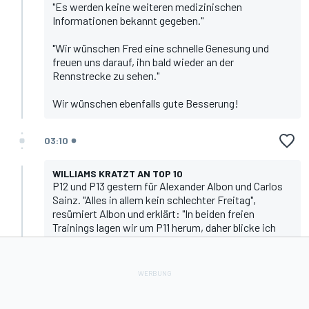
"Es werden keine weiteren medizinischen
Informationen bekannt gegeben."
"Wir wünschen Fred eine schnelle Genesung und
freuen uns darauf, ihn bald wieder an der
Rennstrecke zu sehen."
Wir wünschen ebenfalls gute Besserung!
03:10
WILLIAMS KRATZT AN TOP 10
P12 und P13 gestern für Alexander Albon und Carlos
Sainz. "Alles in allem kein schlechter Freitag",
resümiert Albon und erklärt: "In beiden freien
Trainings lagen wir um P11 herum, daher blicke ich
optimistischer auf den morgigen Tag."
Teamkollege Sainz ergänzt: "Im Moment sieht es so
aus, als würden wir knapp außerhalb der Top 10
liegen. Wenn wir also morgen um den Einzug ins Q3