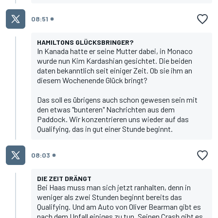
08:51
HAMILTONS GLÜCKSBRINGER?
In Kanada
hatte er seine Mutter dabei
, in Monaco
wurde nun Kim Kardashian gesichtet.
Die beiden
daten bekanntlich seit einiger Zeit
. Ob sie ihm an
diesem Wochenende Glück bringt?
Das soll es übrigens auch schon gewesen sein mit
den etwas "bunteren" Nachrichten aus dem
Paddock. Wir konzentrieren uns wieder auf das
Qualifying, das in gut einer Stunde beginnt.
08:03
DIE ZEIT DRÄNGT
Bei Haas muss man sich jetzt ranhalten, denn in
weniger als zwei Stunden beginnt bereits das
Qualifying. Und am Auto von Oliver Bearman gibt es
nach dem Unfall einiges zu tun. Seinen Crash gibt es