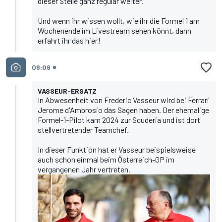
dieser Stelle ganz regulär weiter.
Und wenn ihr wissen wollt, wie ihr die Formel 1 am
Wochenende im Livestream sehen könnt,
dann
erfahrt ihr das hier
!
06:09
VASSEUR-ERSATZ
In Abwesenheit von
Frederic Vasseur
wird bei Ferrari
Jerome d'Ambrosio das Sagen haben. Der ehemalige
Formel-1-Pilot kam 2024 zur Scuderia und ist dort
stellvertretender Teamchef.
In dieser Funktion
hat er Vasseur beispielsweise
auch schon einmal beim Österreich-GP im
vergangenen Jahr vertreten
.