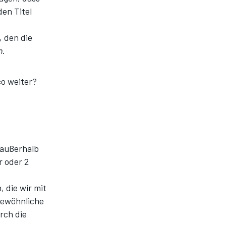
den Titel
, den die
m
.
o weiter?
d außerhalb
r oder 2
 die wir mit
gewöhnliche
rch die