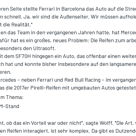
ren Seite stellte Ferrari in Barcelona das Auto auf die Str
n schnell. Ja, wir sind die Außenseiter. Wir müssen aufho
 die Realität."
 den das Team in den vergangenen Jahren hatte, hat Merce
afür hat es ein großes, neues Problem: Die Reifen zum arb
sonders den Ultrasoft.
mit dem SF70H hingegen ein Auto, das offenbar einen weite
ch hat und konnte bisher insbesondere auf den langsamer
eren.
rcedes – neben Ferrari und Red Bull Racing – im vergange
as die 2017er Pirelli-Reifen mit umgebauten Autos getestet
um Thema:
M-Stand
ht, ob das ein Vorteil war oder nicht", sagte Wolff. "Die Art,
en Reifen interagiert, ist sehr komplex. Da gibt es Dutzen