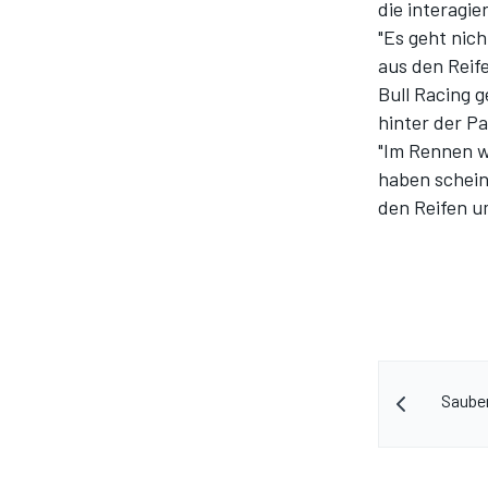
die interagie
"Es geht nic
aus den Reif
Bull Racing 
hinter der Pa
"Im Rennen wa
haben schein
den Reifen u
Sauber