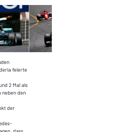
nden
eria feierte
und 2 Mal als
n neben den
nkt der
cedes-
sagen, dass