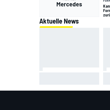
FORM
Mercedes
Kan
For
zur
Aktuelle News
MotoGP-Liveticker Silverstone:
Mot
Aprilia-Trio im Sprint vorn,
Jor
Marquez P9
Neu