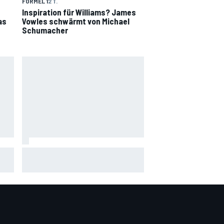
FORMEL 1
2 T.
Inspiration für Williams? James
as
Vowles schwärmt von Michael
Schumacher
Andrea Stella: Demorunden in
Madrid sind ein "Vorteil" für
Ferrari