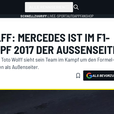
ALLE RENNSERIEN
SCHNELLZUGRIFF:
LIVE
E-SPORT
AUTO
APP
FANSHOP
FF: MERCEDES IST IM F1-
PF 2017 DER AUSSENSEIT
Toto Wolff sieht sein Team im Kampf um den Formel-1
n als Außenseiter.
ALS BEVORZU