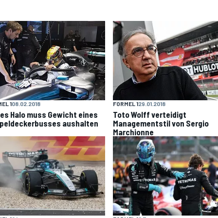
EL 1
08.02.2018
FORMEL 1
29.01.2018
es Halo muss Gewicht eines
Toto Wolff verteidigt
peldeckerbusses aushalten
Managementstil von Sergio
Marchionne