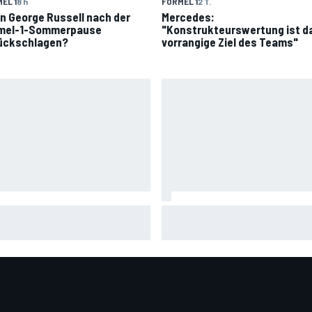
EL 1
8 h
FORMEL 1
2 T.
n George Russell nach der
Mercedes:
mel-1-Sommerpause
"Konstrukteurswertung ist d
ückschlagen?
vorrangige Ziel des Teams"
oGP-Sprint Silverstone 2026:
Williams-Teamchef gesteht:
ge Martin siegt, Marc Marquez
"Ausmaß unseres Absturzes
nter
überrascht mich"