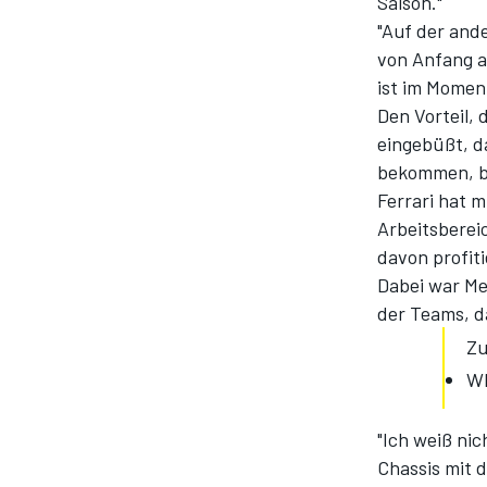
Saison."
"Auf der ande
von Anfang a
ist im Moment
Den Vorteil,
eingebüßt, d
bekommen, be
Ferrari hat 
Arbeitsberei
davon profiti
SPORTWAGEN
Dabei war Me
der Teams, d
Z
W
"Ich weiß nic
Chassis mit d