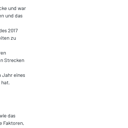
ecke und war
len und das
des 2017
eiten zu
ren
en Strecken
n Jahr eines
 hat.
 wie das
de Faktoren,