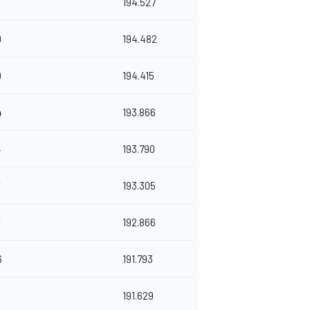
194.527
0
194.482
0
194.415
4
193.866
4
193.790
193.305
192.866
6
191.793
5
191.629