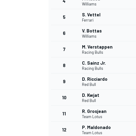
4
Williams
S. Vettel
5
Ferrari
V. Bottas
6
Williams
DTM
M. Verstappen
7
Racing Bulls
C. Sainz Jr.
8
Racing Bulls
D. Ricciardo
9
Red Bull
D. Kwjat
10
Red Bull
R. Grosjean
11
Team Lotus
P. Maldonado
12
Team Lotus