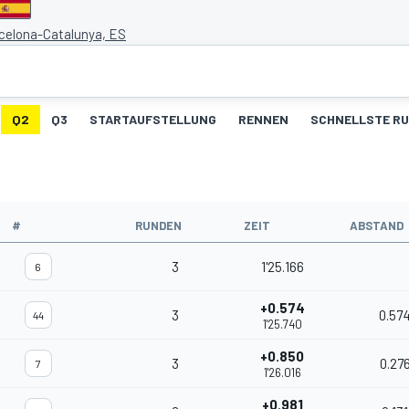
rcelona-Catalunya, ES
Q2
Q3
STARTAUFSTELLUNG
RENNEN
SCHNELLSTE R
#
RUNDEN
ZEIT
ABSTAND
3
1'25.166
6
+0.574
3
0.57
44
1'25.740
+0.850
3
0.27
7
1'26.016
+0.981