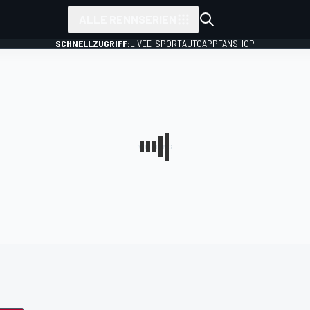
ALLE RENNSERIEN
SCHNELLZUGRIFF:
LIVE
E-SPORT
AUTO
APP
FANSHOP