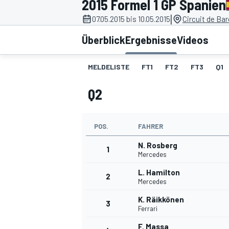
2015 Formel 1 GP Spanien
|
07.05.2015 bis 10.05.2015
Circuit de Ba
Überblick
Ergebnisse
Videos
MELDELISTE
FT1
FT2
FT3
Q1
Q2
MOTOGP
POS.
FAHRER
N. Rosberg
1
Mercedes
L. Hamilton
2
Mercedes
K. Räikkönen
3
Ferrari
F. Massa