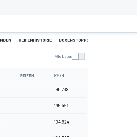
UNDEN
REIFENHISTORIE
BOXENSTOPPS
Alle Daten
REIFEN
KM/H
196.768
4
195.451
6
194.824