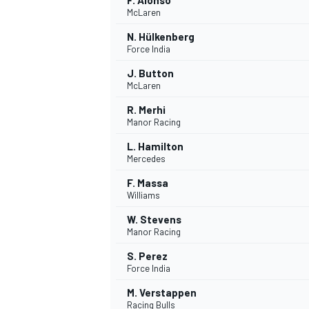
F. Alonso
McLaren
N. Hülkenberg
Force India
J. Button
McLaren
R. Merhi
Manor Racing
L. Hamilton
Mercedes
SPORTWAGEN
F. Massa
Williams
W. Stevens
Manor Racing
S. Perez
Force India
M. Verstappen
Racing Bulls