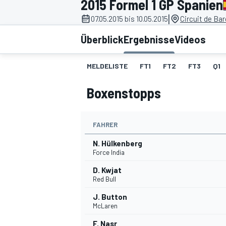
2015 Formel 1 GP Spanien
|
07.05.2015 bis 10.05.2015
Circuit de Ba
Überblick
Ergebnisse
Videos
MELDELISTE
FT1
FT2
FT3
Q1
Boxenstopps
MOTOGP
FAHRER
N. Hülkenberg
Force India
D. Kwjat
Red Bull
J. Button
McLaren
F. Nasr