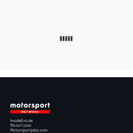
InsideEvs.de
Motor1.com
Motorsportjobs.com