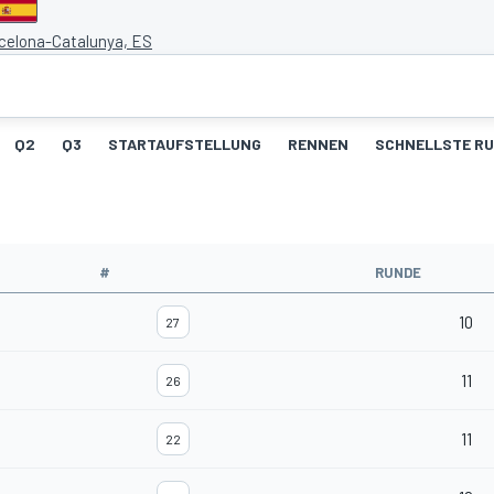
rcelona-Catalunya, ES
Q2
Q3
STARTAUFSTELLUNG
RENNEN
SCHNELLSTE R
#
RUNDE
10
27
11
26
11
22