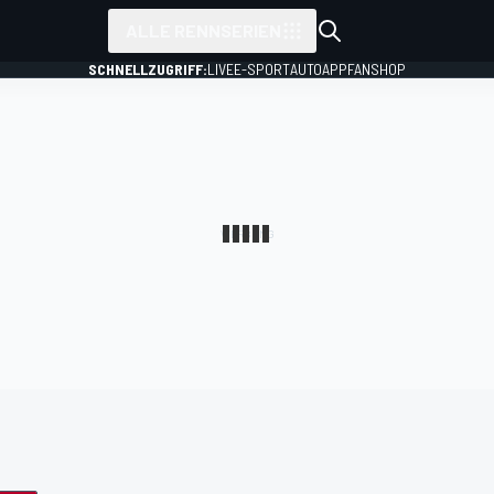
ALLE RENNSERIEN
SCHNELLZUGRIFF:
LIVE
E-SPORT
AUTO
APP
FANSHOP