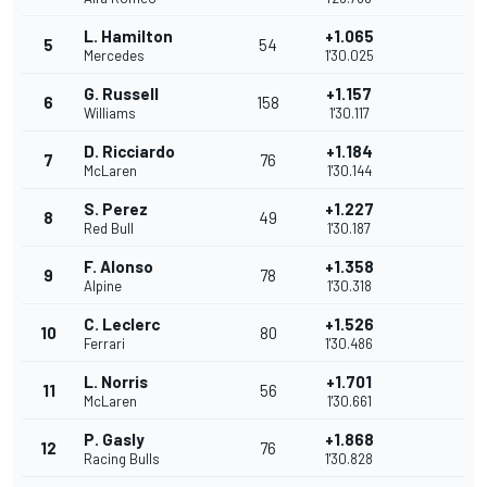
L. Hamilton
+1.065
5
54
Mercedes
1'30.025
G. Russell
+1.157
6
158
Williams
1'30.117
D. Ricciardo
+1.184
7
76
McLaren
1'30.144
S. Perez
+1.227
8
49
Red Bull
1'30.187
F. Alonso
+1.358
9
78
Alpine
1'30.318
C. Leclerc
+1.526
10
80
Ferrari
1'30.486
L. Norris
+1.701
11
56
McLaren
1'30.661
P. Gasly
+1.868
12
76
Racing Bulls
1'30.828