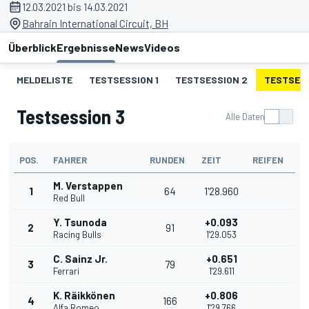
12.03.2021 bis 14.03.2021
Bahrain International Circuit, BH
Überblick
Ergebnisse
News
Videos
MELDELISTE
TESTSESSION 1
TESTSESSION 2
TESTSESS
Testsession 3
Alle Daten
POS.
FAHRER
RUNDEN
ZEIT
REIFEN
M. Verstappen
1
64
1'28.960
Red Bull
Y. Tsunoda
+0.093
2
91
Racing Bulls
1'29.053
C. Sainz Jr.
+0.651
3
79
Ferrari
1'29.611
K. Räikkönen
+0.806
4
166
Alfa Romeo
1'29.766