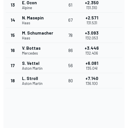
E. Ocon
+2.350
13
61
Alpine
1'31.310
N. Masepin
+2.571
14
67
Haas
1'31.531
M. Schumacher
+3.093
15
78
Haas
1'32.053
V. Bottas
+3.446
16
86
Mercedes
1'32.406
S. Vettel
+6.081
17
56
Aston Martin
1'35.041
L. Stroll
+7.140
18
80
Aston Martin
1'36.100