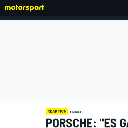
FORMEL 1
REAKTION
Formel E
PORSCHE: "ES G