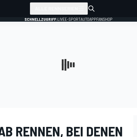
ALLE RENNSERIEN
SCHNELLZUGRIFF:
LIVE
E-SPORT
AUTO
APP
FANSHOP
AB RENNEN, BEI DENEN