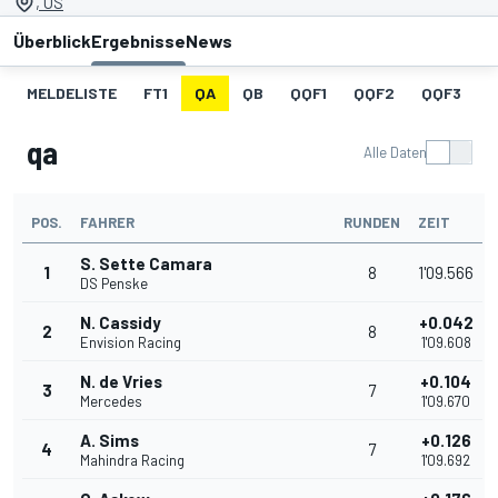
, US
Überblick
Ergebnisse
News
MELDELISTE
FT1
QA
QB
QQF1
QQF2
QQF3
qa
Alle Daten
POS.
FAHRER
RUNDEN
ZEIT
S. Sette Camara
1
8
1'09.566
DS Penske
N. Cassidy
+0.042
2
8
Envision Racing
1'09.608
N. de Vries
+0.104
3
7
Mercedes
1'09.670
A. Sims
+0.126
4
7
Mahindra Racing
1'09.692