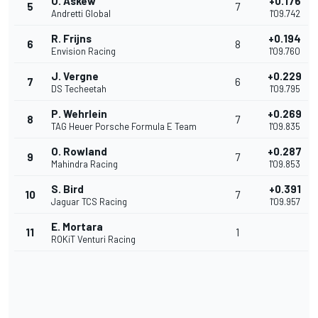
O. Askew
+0.176
5
7
Andretti Global
1'09.742
R. Frijns
+0.194
6
8
Envision Racing
1'09.760
J. Vergne
+0.229
7
6
DS Techeetah
1'09.795
P. Wehrlein
+0.269
8
7
TAG Heuer Porsche Formula E Team
1'09.835
O. Rowland
+0.287
9
7
Mahindra Racing
1'09.853
S. Bird
+0.391
10
7
Jaguar TCS Racing
1'09.957
E. Mortara
11
1
ROKiT Venturi Racing