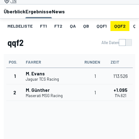
, IN
Überblick
Ergebnisse
News
MELDELISTE
FT1
FT2
QA
QB
QQF1
QQF2
QQ
qqf2
Alle Daten
POS.
FAHRER
RUNDEN
ZEIT
M. Evans
1
1
1'13.526
Jaguar TCS Racing
M. Günther
+1.095
2
1
Maserati MSG Racing
1'14.621