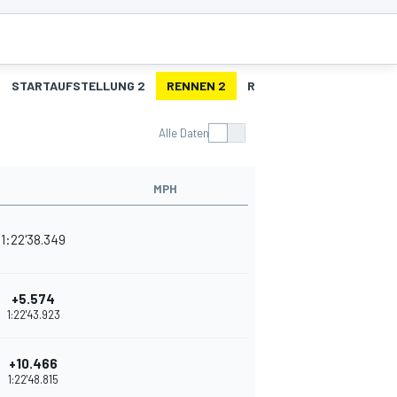
STARTAUFSTELLUNG 2
RENNEN 2
R2 - SCHNELLSTE RUNDE
Alle Daten
MPH
1:22'38.349
+5.574
1:22'43.923
+10.466
1:22'48.815