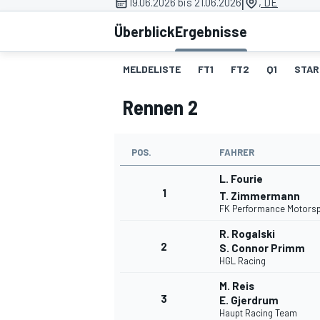
|
19.06.2026 bis 21.06.2026
, DE
Überblick
Ergebnisse
MELDELISTE
FT1
FT2
Q1
STAR
Rennen 2
MOTOGP
POS.
FAHRER
L. Fourie
1
T. Zimmermann
FK Performance Motorsp
R. Rogalski
2
S. Connor Primm
HGL Racing
M. Reis
3
E. Gjerdrum
Haupt Racing Team