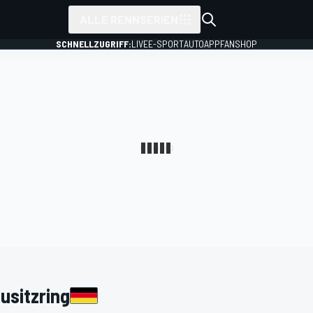
ALLE RENNSERIEN
SCHNELLZUGRIFF:
LIVE
E-SPORT
AUTO
APP
FANSHOP
usitzring