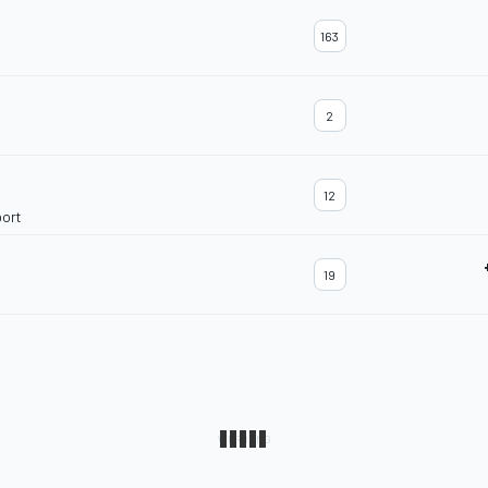
163
2
12
ort
19