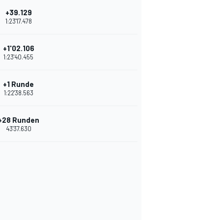
+39.129
1:23'17.478
+1'02.106
1:23'40.455
+1 Runde
1:22'38.563
+28 Runden
43'37.630