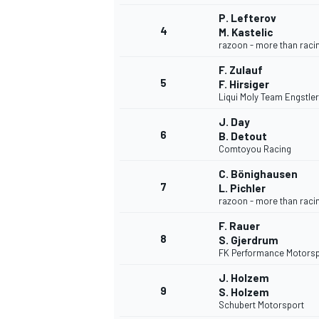
P. Lefterov
4
M. Kastelic
razoon - more than raci
F. Zulauf
5
F. Hirsiger
DTM
Liqui Moly Team Engstler
J. Day
6
B. Detout
Comtoyou Racing
C. Bönighausen
7
L. Pichler
razoon - more than raci
F. Rauer
8
S. Gjerdrum
FK Performance Motorsp
J. Holzem
9
S. Holzem
Schubert Motorsport