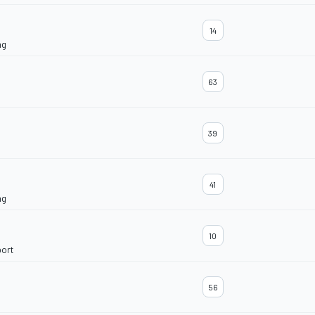
14
ng
63
39
41
ng
10
ort
56