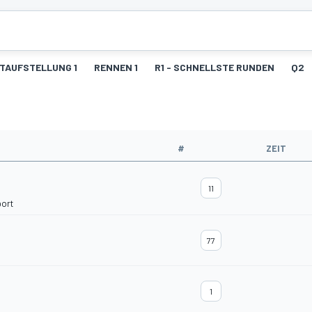
TAUFSTELLUNG 1
RENNEN 1
R1 - SCHNELLSTE RUNDEN
Q2
#
ZEIT
11
ort
77
1