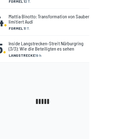
FORMEL 1
2 T.
4
.
Mattia Binotto: Transformation von Sauber
limitiert Audi
FORMEL 1
1 T.
5
.
Inside Langstrecken-Streit Nürburgring
(3/3): Wie die Beteiligten es sehen
LANGSTRECKE
19 h