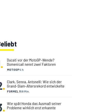
eliebt
1
.
Ducati vor der MotoGP-Wende?
Domenicali nennt zwei Faktoren
MOTOGP
4 h
2
.
Clark, Senna, Antonelli: Wie sich der
Grand-Slam-Altersrekord entwickelte
FORMEL 1
58 Min.
3
.
Wie spät Honda das Ausmaß seiner
Probleme wirklich erst erkannte