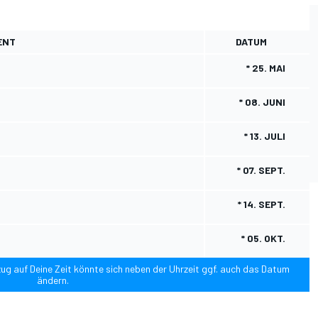
ENT
DATUM
* 25. MAI
* 08. JUNI
* 13. JULI
* 07. SEPT.
* 14. SEPT.
* 05. OKT.
Bezug auf Deine Zeit könnte sich neben der Uhrzeit ggf. auch das Datum
ändern.