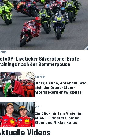
 Min.
otoGP-Liveticker Silverstone: Erste
rainings nach der Sommerpause
58 Min.
Clark, Senna, Antonelli: Wie
sich der Grand-Slam-
Altersrekord entwickelte
2 h
Ein Blick hinters Visier im
ADAC GT Masters: Kiano
Blum und Niklas Kalus
ktuelle Videos