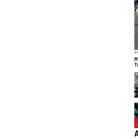
51
M
T
A