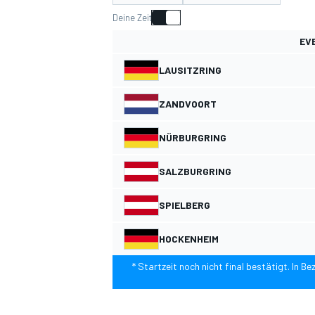
Deine Zeit
EV
LAUSITZRING
ZANDVOORT
MOTOGP
NÜRBURGRING
SALZBURGRING
SPIELBERG
HOCKENHEIM
* Startzeit noch nicht final bestätigt. In 