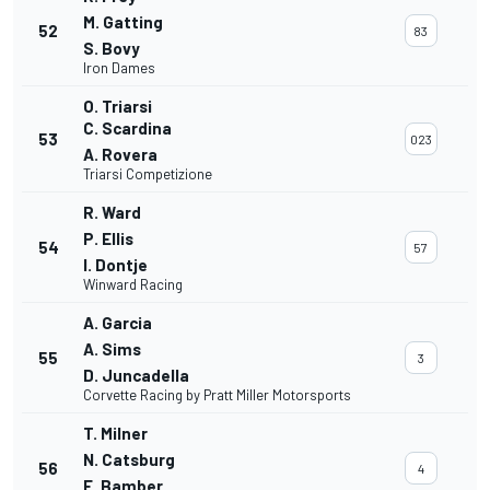
M. Gatting
52
83
S. Bovy
Iron Dames
O. Triarsi
C. Scardina
53
023
A. Rovera
Triarsi Competizione
R. Ward
P. Ellis
54
57
I. Dontje
Winward Racing
A. Garcia
A. Sims
55
3
D. Juncadella
Corvette Racing by Pratt Miller Motorsports
T. Milner
N. Catsburg
56
4
E. Bamber