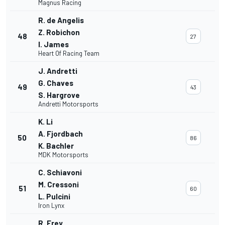
Magnus Racing
R. de Angelis
Z. Robichon
48
27
I. James
Heart Of Racing Team
J. Andretti
G. Chaves
49
43
S. Hargrove
Andretti Motorsports
K. Li
A. Fjordbach
50
86
K. Bachler
MDK Motorsports
C. Schiavoni
M. Cressoni
51
60
L. Pulcini
Iron Lynx
R. Frey