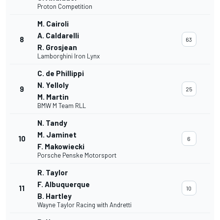
Proton Competition
M. Cairoli
A. Caldarelli
8
63
R. Grosjean
Lamborghini Iron Lynx
C. de Phillippi
N. Yelloly
9
25
M. Martin
BMW M Team RLL
N. Tandy
M. Jaminet
10
6
F. Makowiecki
Porsche Penske Motorsport
R. Taylor
F. Albuquerque
11
10
B. Hartley
Wayne Taylor Racing with Andretti