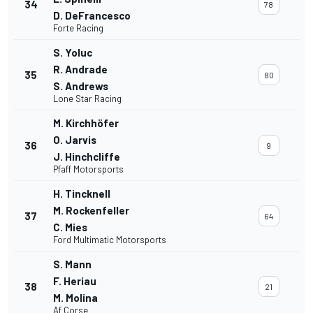
34
78
D. DeFrancesco
Forte Racing
S. Yoluc
R. Andrade
35
80
S. Andrews
Lone Star Racing
M. Kirchhöfer
O. Jarvis
36
9
J. Hinchcliffe
Pfaff Motorsports
H. Tincknell
M. Rockenfeller
37
64
C. Mies
Ford Multimatic Motorsports
S. Mann
F. Heriau
38
21
M. Molina
Af Corse