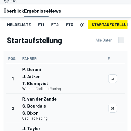
, US
Überblick
Ergebnisse
News
MELDELISTE
FT1
FT2
FT3
Q1
STARTAUFSTELLUN
Startaufstellung
Alle Daten
POS.
FAHRER
#
P. Derani
J. Aitken
1
31
T. Blomqvist
Whelen Cadillac Racing
R. van der Zande
S. Bourdais
2
01
S. Dixon
Cadillac Racing
J. Taylor