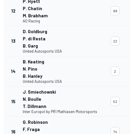
P. Hyett
P. Chatin
12
99
M. Brabham
AO Racing
D. Goldburg
P. di Resta
13
22
B. Garg
United Autosports USA
B. Keating
N. Pino
14
2
B. Hanley
United Autosports USA
J. Smiechowski
N. Boulle
15
52
T. Dillmann
Inter Europol by PR1 Mathiasen Motorsports
G. Robinson
F. Fraga
16
74