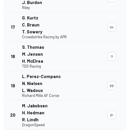
J. Burdon
Riley
G. Kurtz
C. Braun
17
04
T. Sowery
Crowdstrike Racing by APR
S. Thomas
M. Jensen
18
11
H. McElrea
TDS Racing
L. Perez-Companc
N. Nielsen
19
88
L. Wadoux
Richard Mille AF Corse
M. Jakobsen
H. Hedman
20
81
R. Lindh
DragonSpeed