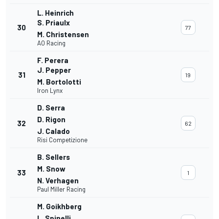
L. Heinrich
S. Priaulx
30
77
M. Christensen
AO Racing
F. Perera
J. Pepper
31
19
M. Bortolotti
Iron Lynx
D. Serra
D. Rigon
32
62
J. Calado
Risi Competizione
B. Sellers
M. Snow
33
1
N. Verhagen
Paul Miller Racing
M. Goikhberg
L. Spinelli