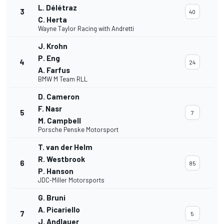
L. Délétraz
3
40
C. Herta
Wayne Taylor Racing with Andretti
J. Krohn
P. Eng
4
24
A. Farfus
BMW M Team RLL
D. Cameron
F. Nasr
5
7
M. Campbell
Porsche Penske Motorsport
T. van der Helm
R. Westbrook
6
85
P. Hanson
JDC-Miller Motorsports
G. Bruni
A. Picariello
7
5
J. Andlauer