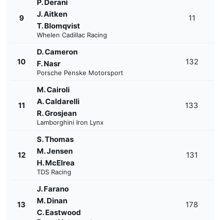
P. Derani
J. Aitken
+
9
11
1'
T. Blomqvist
Whelen Cadillac Racing
D. Cameron
+
10
132
F. Nasr
1'
Porsche Penske Motorsport
M. Cairoli
A. Caldarelli
+
11
133
1'
R. Grosjean
Lamborghini Iron Lynx
S. Thomas
M. Jensen
+
12
131
1'
H. McElrea
TDS Racing
J. Farano
M. Dinan
+
13
178
1'
C. Eastwood