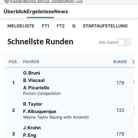
Indianapolis Motor Speedway, US
Überblick
Ergebnisse
News
MELDELISTE
FT1
FT2
Q
STARTAUFSTELLUNG
Schnellste Runden
Alle Daten
POS.
FAHRER
RUNDE
ZE
G. Bruni
B. Viscaal
1
179
1'
A. Picariello
Proton Competition
R. Taylor
+
2
132
F. Albuquerque
1'
Wayne Taylor Racing with Andretti
J. Krohn
+
3
178
P. Eng
1'