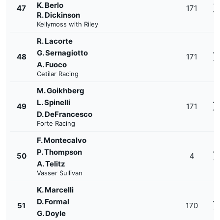
+
K. Berlo
47
171
1'
R. Dickinson
Kellymoss with Riley
R. Lacorte
G. Sernagiotto
+
48
171
1'
A. Fuoco
Cetilar Racing
M. Goikhberg
L. Spinelli
+
49
171
1'
D. DeFrancesco
Forte Racing
F. Montecalvo
P. Thompson
+
50
4
1'
A. Telitz
Vasser Sullivan
K. Marcelli
D. Formal
+
51
170
1'
G. Doyle