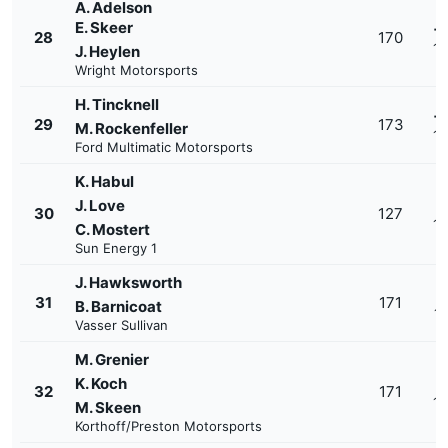
A. Adelson
E. Skeer
+
28
170
1'
J. Heylen
Wright Motorsports
H. Tincknell
+
29
173
M. Rockenfeller
1'
Ford Multimatic Motorsports
K. Habul
J. Love
+
30
127
1'
C. Mostert
Sun Energy 1
J. Hawksworth
+
31
171
B. Barnicoat
1'
Vasser Sullivan
M. Grenier
K. Koch
+
32
171
1'
M. Skeen
Korthoff/Preston Motorsports