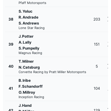
Pfaff Motorsports
S. Yoluc
R. Andrade
+
38
203
1'
S. Andrews
Lone Star Racing
J. Potter
A. Lally
+
39
151
1'
S. Pumpelly
Magnus Racing
T. Milner
+
40
5
N. Catsburg
1'
Corvette Racing by Pratt Miller Motorsports
B. Iribe
F. Schandorff
+
41
104
1'
O. Millroy
Inception Racing
J. Hand
+
42
129