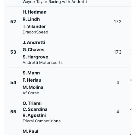
Wayne Taylor Racing with Andretti
H. Hedman
R. Lindh
+
52
172
1'
T. Vilander
DragonSpeed
J. Andretti
G. Chaves
+
53
173
1'
S. Hargrove
Andretti Motorsports
S. Mann
F. Heriau
+1
54
4
1'
M. Molina
Af Corse
O. Triarsi
C. Scardina
+1
55
4
R. Agostini
1'
Triarsi Competizione
M. Paul
+1