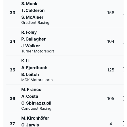
S. Monk
T. Calderon
+
33
156
1'
S. McAleer
Gradient Racing
R. Foley
P. Gallagher
+
34
104
1'
J. Walker
Turner Motorsport
K. Li
A. Fjordbach
+
35
125
1'
B. Leitch
MDK Motorsports
M. Franco
A. Costa
+
36
105
1'
C. Sbirrazzuoli
Conquest Racing
M. Kirchhöfer
+
37
4
O. Jarvis
1'