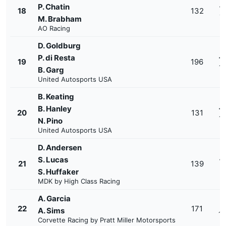
P. Chatin
+
18
132
1'
M. Brabham
AO Racing
D. Goldburg
P. di Resta
+
19
196
1'
B. Garg
United Autosports USA
B. Keating
B. Hanley
+
20
131
1'
N. Pino
United Autosports USA
D. Andersen
S. Lucas
+
21
139
1'
S. Huffaker
MDK by High Class Racing
A. Garcia
+
22
171
A. Sims
1'
Corvette Racing by Pratt Miller Motorsports