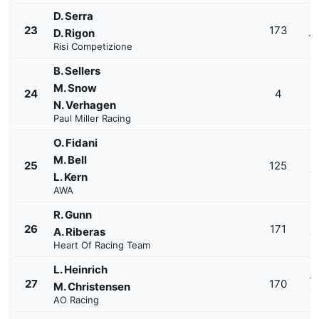
D. Serra
+
23
173
D. Rigon
1'
Risi Competizione
B. Sellers
M. Snow
+
24
4
1'
N. Verhagen
Paul Miller Racing
O. Fidani
M. Bell
+
25
125
1'
L. Kern
AWA
R. Gunn
+
26
171
A. Riberas
1'
Heart Of Racing Team
L. Heinrich
+
27
170
M. Christensen
1'
AO Racing