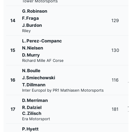
Tower Motorsports
G. Robinson
F. Fraga
+
14
129
1'
J. Burdon
Riley
L. Perez-Companc
N. Nielsen
+
15
130
1'
D. Murry
Richard Mille AF Corse
N. Boulle
J. Smiechowski
+
16
116
1'
T. Dillmann
Inter Europol by PR1 Mathiasen Motorsports
D. Merriman
+
R. Dalziel
17
181
1'
C. Zilisch
Era Motorsport
P. Hyett