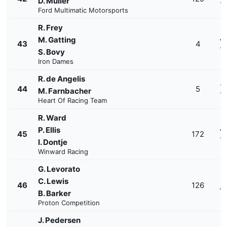
D. Müller
1'
Ford Multimatic Motorsports
R. Frey
M. Gatting
+
43
4
1'
S. Bovy
Iron Dames
R. de Angelis
+
44
5
M. Farnbacher
1'
Heart Of Racing Team
R. Ward
P. Ellis
+
45
172
1'
I. Dontje
Winward Racing
G. Levorato
C. Lewis
+
46
126
1'
B. Barker
Proton Competition
J. Pedersen