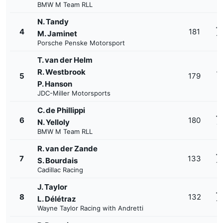
BMW M Team RLL
N. Tandy
+
4
181
M. Jaminet
1'
Porsche Penske Motorsport
T. van der Helm
R. Westbrook
+
5
179
1'
P. Hanson
JDC-Miller Motorsports
C. de Phillippi
+
6
180
N. Yelloly
1'
BMW M Team RLL
R. van der Zande
+
7
133
S. Bourdais
1'
Cadillac Racing
J. Taylor
+
8
132
L. Délétraz
1'
Wayne Taylor Racing with Andretti