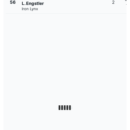
56
2
L. Engstler
1'
Iron Lynx