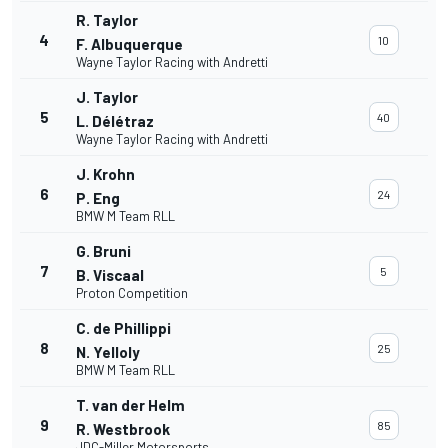
R. Taylor
4
10
F. Albuquerque
Wayne Taylor Racing with Andretti
J. Taylor
5
40
L. Délétraz
Wayne Taylor Racing with Andretti
J. Krohn
6
24
P. Eng
BMW M Team RLL
G. Bruni
7
5
B. Viscaal
Proton Competition
C. de Phillippi
8
25
N. Yelloly
BMW M Team RLL
T. van der Helm
9
85
R. Westbrook
JDC-Miller Motorsports