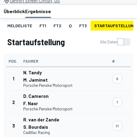
Detroit Street Circuit, US
Überblick
Ergebnisse
MELDELISTE
FT1
FT2
Q
FT3
STARTAUFSTELLUNG
Startaufstellung
Alle Daten
POS.
FAHRER
#
N. Tandy
1
6
M. Jaminet
Porsche Penske Motorsport
D. Cameron
2
7
F. Nasr
Porsche Penske Motorsport
R. van der Zande
3
01
S. Bourdais
Cadillac Racing