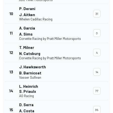
P. Derani
10
31
J. Aitken
Whelen Cadillac Racing
A. Garcia
11
3
A. Sims
Corvette Racing by Pratt Miller Motorsports
T. Milner
12
4
N. Catsburg
Corvette Racing by Pratt Miller Motorsports
J. Hawksworth
13
14
B. Barnicoat
Vasser Sullivan
L. Heinrich
14
S. Priaulx
77
AO Racing
D. Serra
15
35
A. Costa