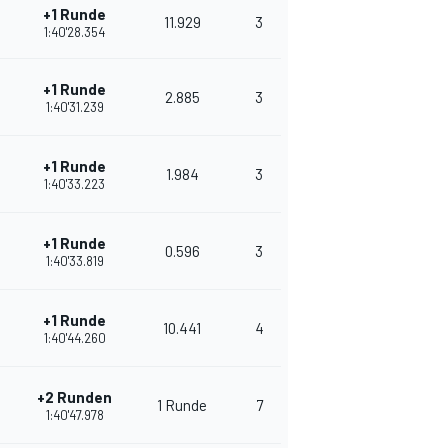
+1 Runde
11.929
3
378
1:40'28.354
+1 Runde
2.885
3
350
1:40'31.239
+1 Runde
1.984
3
325
1:40'33.223
+1 Runde
0.596
3
301
1:40'33.819
+1 Runde
10.441
4
280
1:40'44.260
+2 Runden
1 Runde
7
272
1:40'47.978