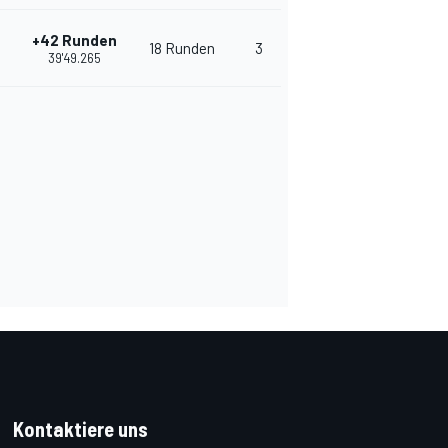
+42 Runden
18 Runden
3
233
39'49.265
Kontaktiere uns