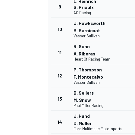
L. Heinrich
9
S. Priaulx
AO Racing
J. Hawksworth
10
B. Barnicoat
Vasser Sullivan
R. Gunn
11
A. Riberas
Heart Of Racing Team
P. Thompson
12
F. Montecalvo
Vasser Sullivan
B. Sellers
13
M. Snow
Paul Miller Racing
J. Hand
14
D. Müller
Ford Multimatic Motorsports