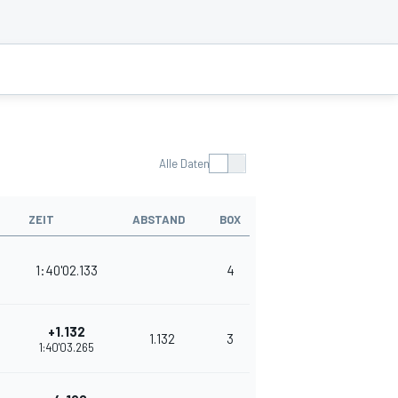
Alle Daten
ZEIT
ABSTAND
BOX
PUNKTE
1:40'02.133
4
378
+1.132
1.132
3
355
1:40'03.265