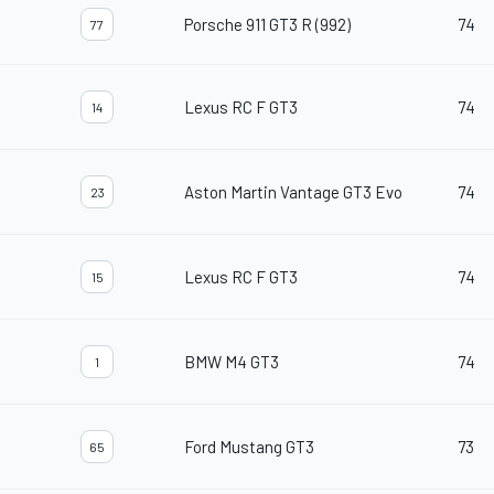
Porsche 911 GT3 R (992)
74
77
Lexus RC F GT3
74
14
Aston Martin Vantage GT3 Evo
74
23
Lexus RC F GT3
74
15
BMW M4 GT3
74
1
Ford Mustang GT3
73
65