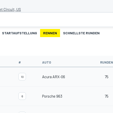
et Circuit, US
STARTAUFSTELLUNG
RENNEN
SCHNELLSTE RUNDEN
#
AUTO
RUNDEN
Acura ARX-06
75
10
Porsche 963
75
6