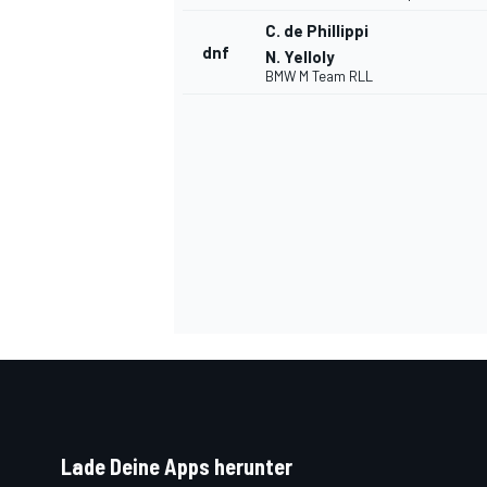
C. de Phillippi
dnf
N. Yelloly
BMW M Team RLL
Lade Deine Apps herunter