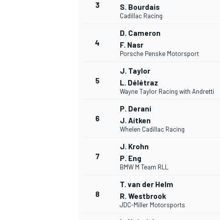
3
S. Bourdais
Cadillac Racing
D. Cameron
4
F. Nasr
Porsche Penske Motorsport
DTM
J. Taylor
5
L. Délétraz
Wayne Taylor Racing with Andretti
P. Derani
6
J. Aitken
Whelen Cadillac Racing
J. Krohn
7
P. Eng
BMW M Team RLL
T. van der Helm
8
R. Westbrook
JDC-Miller Motorsports