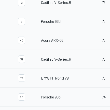
Cadillac V-Series.R
75
01
Porsche 963
75
7
Acura ARX-06
75
40
Cadillac V-Series.R
75
31
BMW M Hybrid V8
75
24
Porsche 963
74
85