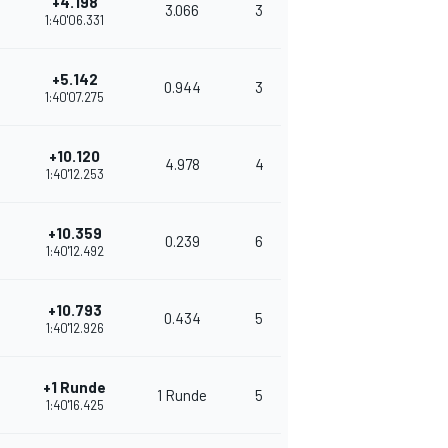
+4.198
3.066
3
330
1:40'06.331
+5.142
0.944
3
312
1:40'07.275
+10.120
4.978
4
286
1:40'12.253
+10.359
0.239
6
271
1:40'12.492
+10.793
0.434
5
265
1:40'12.926
+1 Runde
1 Runde
5
252
1:40'16.425