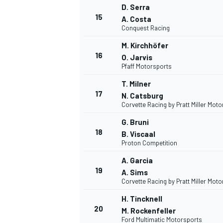
D. Serra
15
A. Costa
Conquest Racing
M. Kirchhöfer
16
O. Jarvis
Pfaff Motorsports
T. Milner
17
N. Catsburg
Corvette Racing by Pratt Miller Mot
SPORTWAGEN
G. Bruni
18
B. Viscaal
Proton Competition
A. Garcia
19
A. Sims
Corvette Racing by Pratt Miller Mot
H. Tincknell
20
M. Rockenfeller
Ford Multimatic Motorsports