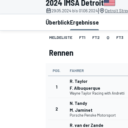
2024 IMSA Detroit
|
29.05.2024 bis 01.06.2024
Detroit Stre
Überblick
Ergebnisse
MELDELISTE
FT1
FT2
Q
FT3
Rennen
MOTOGP
POS.
FAHRER
R. Taylor
1
F. Albuquerque
Wayne Taylor Racing with Andretti
N. Tandy
2
M. Jaminet
Porsche Penske Motorsport
R. van der Zande