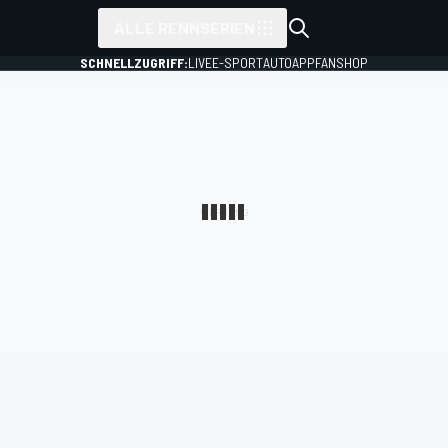
ALLE RENNSERIEN
SCHNELLZUGRIFF:
LIVE
E-SPORT
AUTO
APP
FANSHOP