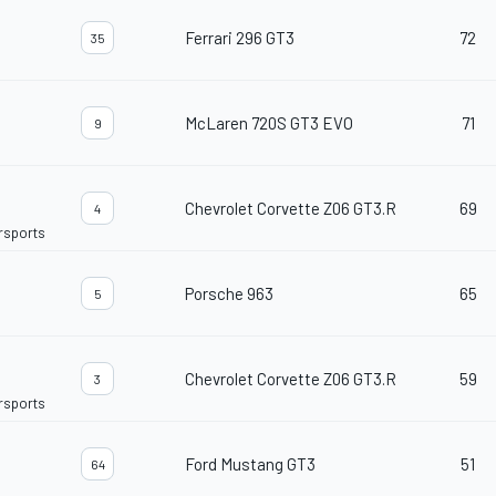
Ferrari 296 GT3
72
35
McLaren 720S GT3 EVO
71
9
Chevrolet Corvette Z06 GT3.R
69
4
orsports
Porsche 963
65
5
Chevrolet Corvette Z06 GT3.R
59
3
orsports
Ford Mustang GT3
51
64