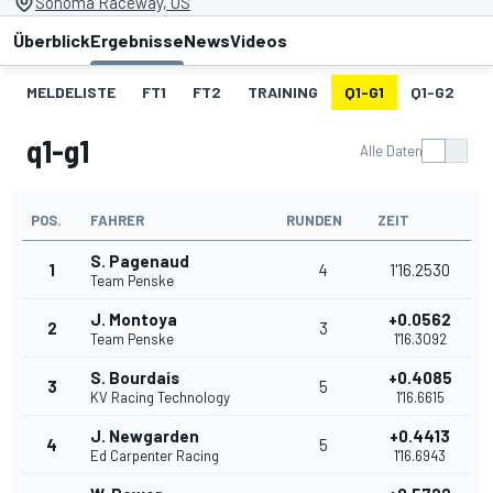
Sonoma Raceway, US
Überblick
Ergebnisse
News
Videos
MELDELISTE
FT1
FT2
TRAINING
Q1-G1
Q1-G2
Q
q1-g1
Alle Daten
POS.
FAHRER
RUNDEN
ZEIT
S. Pagenaud
1
4
1'16.2530
Team Penske
J. Montoya
+0.0562
2
3
Team Penske
1'16.3092
S. Bourdais
+0.4085
3
5
KV Racing Technology
1'16.6615
J. Newgarden
+0.4413
4
5
Ed Carpenter Racing
1'16.6943