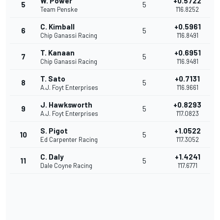
W. Power
+0.5722
5
5
Team Penske
1'16.8252
C. Kimball
+0.5961
6
5
Chip Ganassi Racing
1'16.8491
T. Kanaan
+0.6951
7
5
Chip Ganassi Racing
1'16.9481
T. Sato
+0.7131
8
5
A.J. Foyt Enterprises
1'16.9661
J. Hawksworth
+0.8293
9
5
A.J. Foyt Enterprises
1'17.0823
S. Pigot
+1.0522
10
5
Ed Carpenter Racing
1'17.3052
C. Daly
+1.4241
11
5
Dale Coyne Racing
1'17.6771