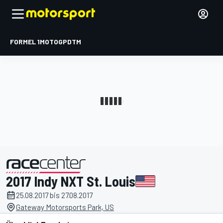
FORMEL 1
MOTOGP
DTM
2017 Indy NXT St. Louis
präsentiert von
25.08.2017 bis 27.08.2017
Gateway Motorsports Park, US