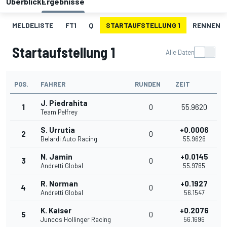
Überblick
Ergebnisse
MELDELISTE
FT1
Q
STARTAUFSTELLUNG 1
RENNEN 1
Startaufstellung 1
Alle Daten
POS.
FAHRER
RUNDEN
ZEIT
J. Piedrahita
1
0
55.9620
Team Pelfrey
S. Urrutia
+0.0006
2
0
Belardi Auto Racing
55.9626
N. Jamin
+0.0145
3
0
Andretti Global
55.9765
R. Norman
+0.1927
4
0
Andretti Global
56.1547
K. Kaiser
+0.2076
5
0
Juncos Hollinger Racing
56.1696