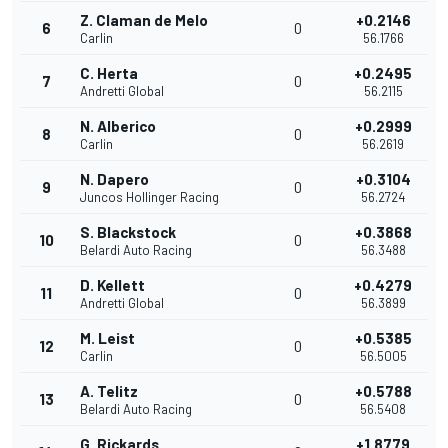
Z. Claman de Melo
+0.2146
6
0
Carlin
56.1766
C. Herta
+0.2495
7
0
Andretti Global
56.2115
N. Alberico
+0.2999
8
0
Carlin
56.2619
N. Dapero
+0.3104
9
0
Juncos Hollinger Racing
56.2724
S. Blackstock
+0.3868
10
0
Belardi Auto Racing
56.3488
D. Kellett
+0.4279
11
0
Andretti Global
56.3899
M. Leist
+0.5385
12
0
Carlin
56.5005
A. Telitz
+0.5788
13
0
Belardi Auto Racing
56.5408
G. Rickards
+1.8779