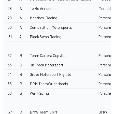
28
A
To Be Announced
Mercede
29
A
Manthey-Racing
Porsche
30
A
Competition Motorsports
Porsche
31
A
Black Swan Racing
Porsche
32
B
Team Carrera Cup Asia
Porsche
33
B
On Track Motorsport
Porsche
34
B
Grove Motorsport Pty Ltd
Porsche
35
B
DRM TeamWrightlands
Porsche
36
B
Wall Racing
Porsche
37
C
BMW Team SRM
BMW