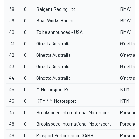
38
C
Baigent Racing Ltd
BMW
39
C
Boat Works Racing
BMW
40
C
To be announced - USA
BMW
41
C
Ginetta Australia
Ginetta
42
C
Ginetta Australia
Ginetta
43
C
Ginetta Australia
Ginetta
44
C
Ginetta Australia
Ginetta
45
C
M Motorsport P/L
KTM
46
C
KTM / M Motorsport
KTM
47
C
Brookspeed International Motorsport
Porsche
48
C
Brookspeed International Motorsport
Porsche
49
C
Prosport Performance GABH
Porsche