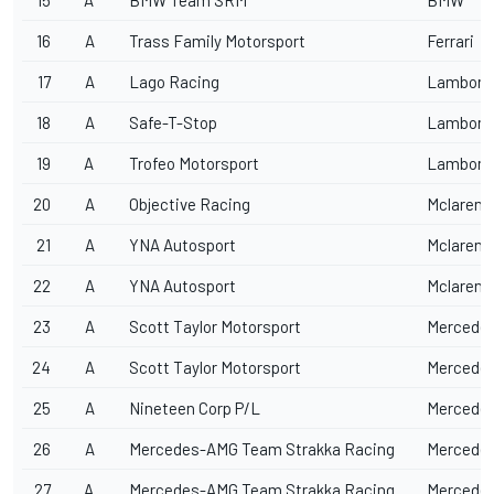
15
A
BMW Team SRM
BMW
16
A
Trass Family Motorsport
Ferrari
17
A
Lago Racing
Lamborgh
18
A
Safe-T-Stop
Lamborgh
19
A
Trofeo Motorsport
Lamborgh
20
A
Objective Racing
Mclaren
21
A
YNA Autosport
Mclaren
22
A
YNA Autosport
Mclaren
23
A
Scott Taylor Motorsport
Mercede
24
A
Scott Taylor Motorsport
Mercede
25
A
Nineteen Corp P/L
Mercede
26
A
Mercedes-AMG Team Strakka Racing
Mercede
27
A
Mercedes-AMG Team Strakka Racing
Mercede