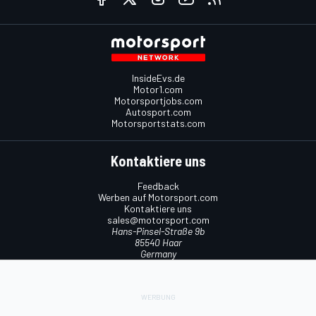
InsideEvs.de
Motor1.com
Motorsportjobs.com
Autosport.com
Motorsportstats.com
Kontaktiere uns
Feedback
Werben auf Motorsport.com
Kontaktiere uns
sales@motorsport.com
Hans-Pinsel-Straße 9b
85540 Haar
Germany
Nutzungsbedingungen
Cookie-Richtlinien
Datenschutzrichtlinie
Utiq verwalten
© 2026
Motorsport Network
Alle Rechte vorbehalten.