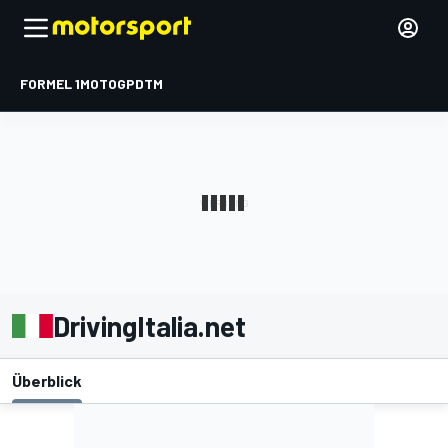
FORMEL 1
MOTOGP
DTM
DrivingItalia.net
Überblick