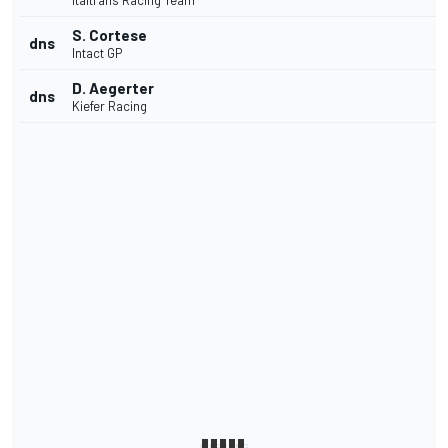
Italtrans Racing Team
S. Cortese
dns
Intact GP
D. Aegerter
dns
Kiefer Racing