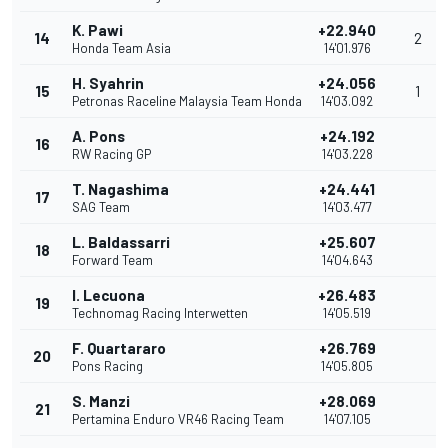
K. Pawi
+22.940
14
2
Honda Team Asia
14'01.976
H. Syahrin
+24.056
15
1
Petronas Raceline Malaysia Team Honda
14'03.092
A. Pons
+24.192
16
RW Racing GP
14'03.228
T. Nagashima
+24.441
17
SAG Team
14'03.477
L. Baldassarri
+25.607
18
Forward Team
14'04.643
I. Lecuona
+26.483
19
Technomag Racing Interwetten
14'05.519
F. Quartararo
+26.769
20
Pons Racing
14'05.805
S. Manzi
+28.069
21
Pertamina Enduro VR46 Racing Team
14'07.105