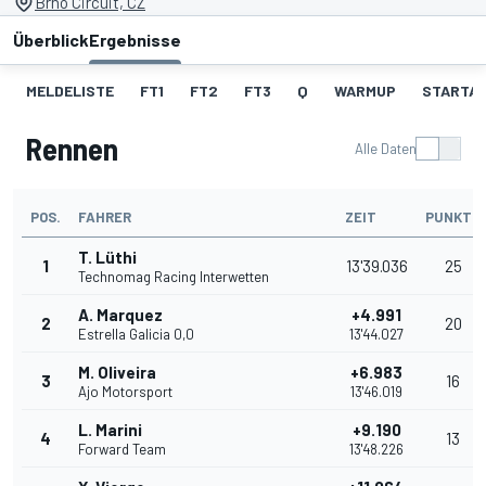
Brno Circuit, CZ
Überblick
Ergebnisse
MELDELISTE
FT1
FT2
FT3
Q
WARMUP
STARTA
Rennen
Alle Daten
POS.
FAHRER
ZEIT
PUNKTE
T. Lüthi
1
13'39.036
25
Technomag Racing Interwetten
A. Marquez
+4.991
2
20
Estrella Galicia 0,0
13'44.027
M. Oliveira
+6.983
3
16
Ajo Motorsport
13'46.019
L. Marini
+9.190
4
13
Forward Team
13'48.226