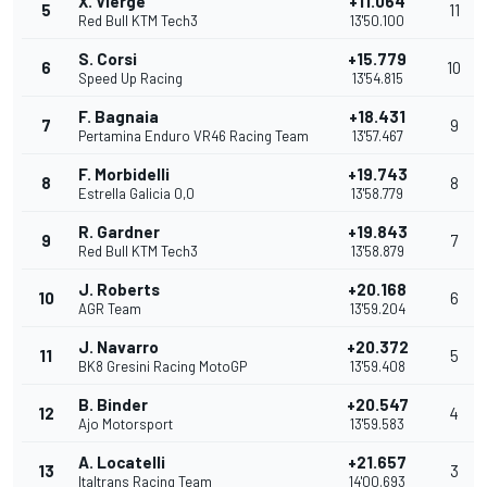
X. Vierge
+11.064
5
11
Red Bull KTM Tech3
13'50.100
S. Corsi
+15.779
6
10
Speed Up Racing
13'54.815
F. Bagnaia
+18.431
7
9
Pertamina Enduro VR46 Racing Team
13'57.467
F. Morbidelli
+19.743
8
8
Estrella Galicia 0,0
13'58.779
R. Gardner
+19.843
9
7
Red Bull KTM Tech3
13'58.879
J. Roberts
+20.168
10
6
AGR Team
13'59.204
J. Navarro
+20.372
11
5
BK8 Gresini Racing MotoGP
13'59.408
B. Binder
+20.547
12
4
Ajo Motorsport
13'59.583
A. Locatelli
+21.657
13
3
Italtrans Racing Team
14'00.693