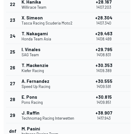
K. Hanika
+28.167
22
Willirace Team
14'07.203
X. Simeon
+28.304
23
Tasca Racing Scuderia Moto2
14'07.340
T. Nakagami
+29.463
24
Honda Team Asia
14'08.499
I. Vinales
+29.795
25
SAG Team
14'08.831
T. Mackenzie
+30.353
26
Kiefer Racing
14'09.389
A. Fernandez
+30.555
27
Speed Up Racing
14'09.591
E. Pons
+30.815
28
Pons Racing
14'09.851
J. Raffin
+38.907
29
Technomag Racing Interwetten
14'17.943
M. Pasini
dnf