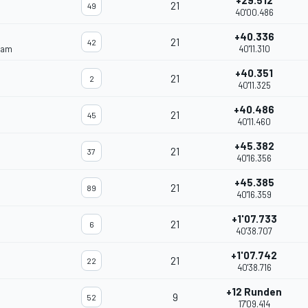
+29.512
21
49
40'00.486
+40.336
21
42
eam
40'11.310
+40.351
21
2
40'11.325
+40.486
21
45
40'11.460
+45.382
21
37
40'16.356
+45.385
21
89
40'16.359
+1'07.733
21
6
40'38.707
+1'07.742
21
22
40'38.716
+12 Runden
9
52
17'09.414