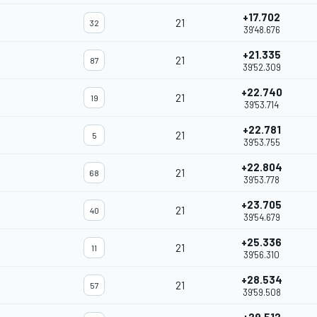
+17.702
21
32
39'48.676
+21.335
21
87
39'52.309
+22.740
21
19
39'53.714
+22.781
21
5
39'53.755
+22.804
21
68
39'53.778
+23.705
21
40
39'54.679
+25.336
21
11
39'56.310
+28.534
21
57
39'59.508