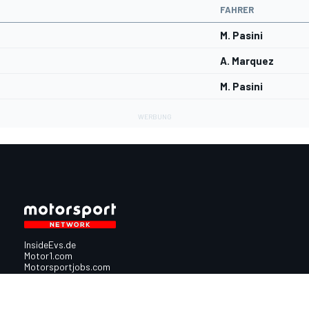
FAHRER
M. Pasini
A. Marquez
M. Pasini
InsideEvs.de
Motor1.com
Motorsportjobs.com
Autosport.com
Motorsportstats.com