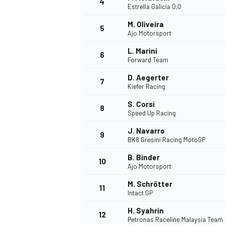
4
Estrella Galicia 0,0
M. Oliveira
5
Ajo Motorsport
L. Marini
6
Forward Team
DTM
D. Aegerter
7
Kiefer Racing
S. Corsi
8
Speed Up Racing
J. Navarro
9
BK8 Gresini Racing MotoGP
B. Binder
10
Ajo Motorsport
M. Schrötter
11
Intact GP
H. Syahrin
12
Petronas Raceline Malaysia Team