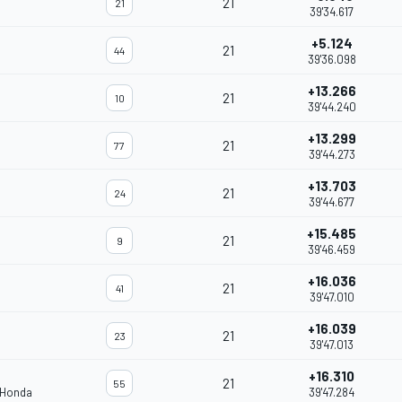
21
21
39'34.617
+5.124
21
44
39'36.098
+13.266
21
10
39'44.240
+13.299
21
77
39'44.273
+13.703
21
24
39'44.677
+15.485
21
9
39'46.459
+16.036
21
41
39'47.010
+16.039
21
23
39'47.013
+16.310
21
55
 Honda
39'47.284