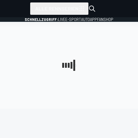
ALLE RENNSERIEN
SCHNELLZUGRIFF:
LIVE
E-SPORT
AUTO
APP
FANSHOP