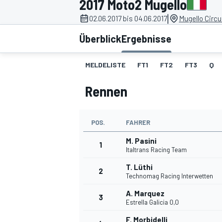
2017 Moto2 Mugello
|
02.06.2017 bis 04.06.2017
Mugello Circui
Überblick
Ergebnisse
MELDELISTE
FT1
FT2
FT3
Q
Rennen
MOTOGP
POS.
FAHRER
M. Pasini
1
Italtrans Racing Team
T. Lüthi
2
Technomag Racing Interwetten
A. Marquez
3
Estrella Galicia 0,0
F. Morbidelli