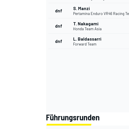
S. Manzi
dnf
Pertamina Enduro VR46 Racing T
T. Nakagami
dnf
Honda Team Asia
L. Baldassarri
dnf
Forward Team
Führungsrunden