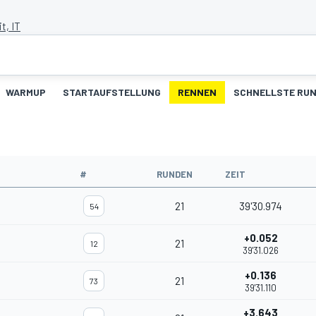
t, IT
WARMUP
STARTAUFSTELLUNG
RENNEN
SCHNELLSTE RU
#
RUNDEN
ZEIT
21
39'30.974
54
+0.052
21
12
39'31.026
+0.136
21
73
39'31.110
+3.643