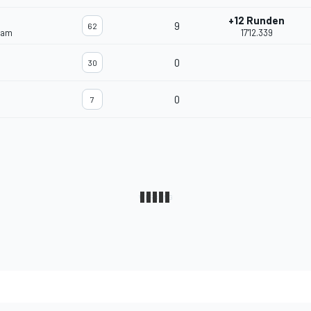
+12 Runden
9
62
eam
17'12.339
0
30
0
7