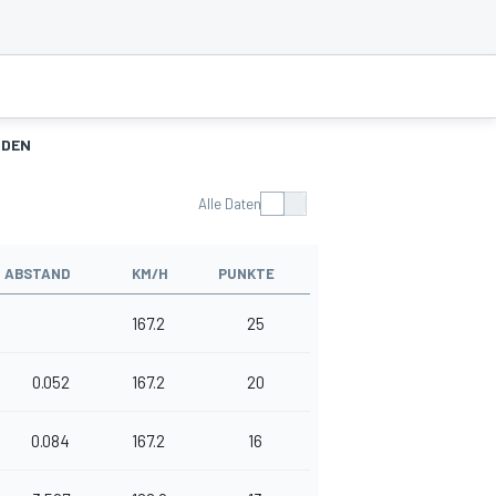
NDEN
Alle Daten
ABSTAND
KM/H
PUNKTE
167.2
25
0.052
167.2
20
0.084
167.2
16