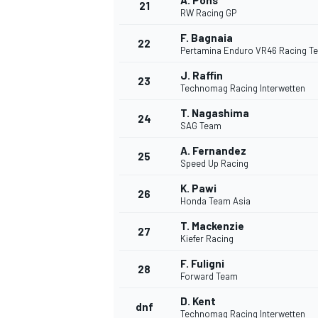
A. Pons
21
RW Racing GP
F. Bagnaia
22
Pertamina Enduro VR46 Racing T
J. Raffin
23
Technomag Racing Interwetten
T. Nagashima
24
SAG Team
A. Fernandez
25
Speed Up Racing
SPORTWAGEN
K. Pawi
26
Honda Team Asia
T. Mackenzie
27
Kiefer Racing
F. Fuligni
28
Forward Team
D. Kent
dnf
Technomag Racing Interwetten