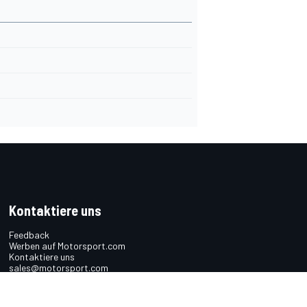
Kontaktiere uns
Feedback
Werben auf Motorsport.com
Kontaktiere uns
sales@motorsport.com
Hans-Pinsel-Straße 9b
85540 Haar
Germany