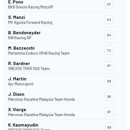
E. Pons
57
BK8 Gresini Racing MotoGP
S. Manzi
62
MV Agusta Forward Racing
B. Bendsneyder
64
RW Racing GP
M. Bezzecchi
72
Pertamina Enduro VR46 Racing Team
R. Gardner
87
ONEXOX TKKR SAG Team
J. Martin
88
Ajo Motorsport
J. Dixon
96
Petronas Raceline Malaysia Team Honda
X. Vierge
97
Petronas Raceline Malaysia Team Honda
K. Kasmayudin
99