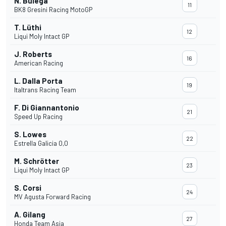
N. Bulega
11
BK8 Gresini Racing MotoGP
T. Lüthi
12
Liqui Moly Intact GP
J. Roberts
16
American Racing
L. Dalla Porta
19
Italtrans Racing Team
F. Di Giannantonio
21
Speed Up Racing
S. Lowes
22
Estrella Galicia 0,0
M. Schrötter
23
Liqui Moly Intact GP
S. Corsi
24
MV Agusta Forward Racing
A. Gilang
27
Honda Team Asia