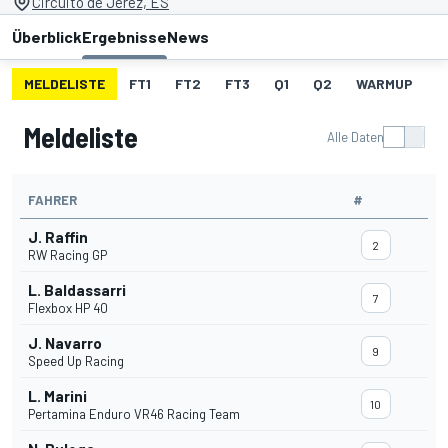
Circuito de Jerez, ES
Überblick
Ergebnisse
News
MELDELISTE
FT1
FT2
FT3
Q1
Q2
WARMUP
S
Meldeliste
Alle Daten
FAHRER
#
J. Raffin
2
RW Racing GP
L. Baldassarri
7
Flexbox HP 40
J. Navarro
9
Speed Up Racing
L. Marini
10
Pertamina Enduro VR46 Racing Team